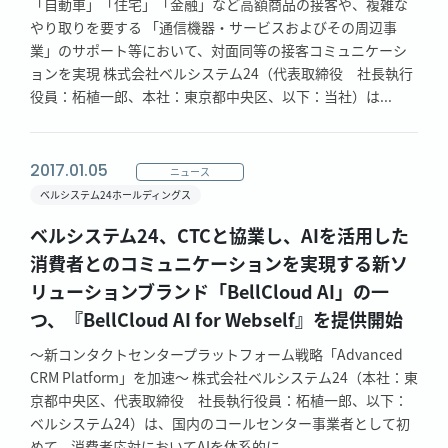
「自動車」「住宅」「金融」など高額商品の接客や、複雑な
やり取りを要する 「通信機器・サービスおよびその周辺事
業」のサポート等において、対面同等の接客コミュニケーシ
ョンを実現 株式会社ベルシステム24（代表取締役 社長執行
役員：柘植一郎、本社：東京都中央区、以下：当社）は...
2017.01.05
ニュース
ベルシステム24ホールディングス
ベルシステム24、CTCと協業し、AIを活用した
消費者とのコミュニケーションを実現する新ソ
リューションブランド「BellCloud AI」の一
つ、『BellCloud AI for Webself』を提供開始
～新コンタクトセンタープラットフォーム戦略「Advanced
CRM Platform」を加速～ 株式会社ベルシステム24（本社：東
京都中央区、代表取締役 社長執行役員：柘植一郎、以下：
ベルシステム24）は、国内のコールセンター事業者として初
めて、消費者応対においてAIを体系的に...