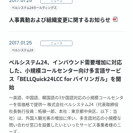
2017.01.25
ニュース
ベルシステム24ホールディングス
人事異動および組織変更に関するお知らせ
2017.01.25
ニュース
ベルシステム24
ベルシステム24、インバウンド需要増加に対応
した、小規模コールセンター向け多言語サービ
ス「BELLQuick24LCC for バイリンガル」を開
始
～英語、中国語、韓国語の3か国語対応の小規模コールセンタ
ーを低価格で提供～ 株式会社ベルシステム24（代表取締役
社長執行役員：柘植一郎、本社：東京都中央区、以下：当
社）は、外国人観光客の増加に伴い、多言語対応の小規模な
問い合わせ窓口を設置したいといったサービス事業者様のニ
ーズ...