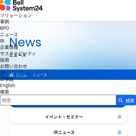
ソリューション
事例
BPO
ニュース
News
IR
企業情報
サステナビリティ
ニュース
採用
お問い合わせ
JP
ホーム
ニュース
日本語
English
検索
検索
ニュース
検索キーワード入力
イベント・セミナー
IRニュース