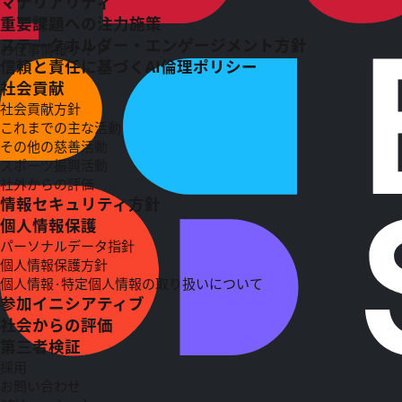
マテリアリティ
重要課題への注力施策
ステークホルダー・エンゲージメント方針
お仕事情報サイト
信頼と責任に基づくAI倫理ポリシー
社会貢献
社会貢献方針
これまでの主な活動
その他の慈善活動
スポーツ振興活動
社外からの評価
情報セキュリティ方針
個人情報保護
パーソナルデータ指針
個人情報保護方針
個人情報·特定個人情報の取り扱いについて
参加イニシアティブ
社会からの評価
第三者検証
採用
お問い合わせ