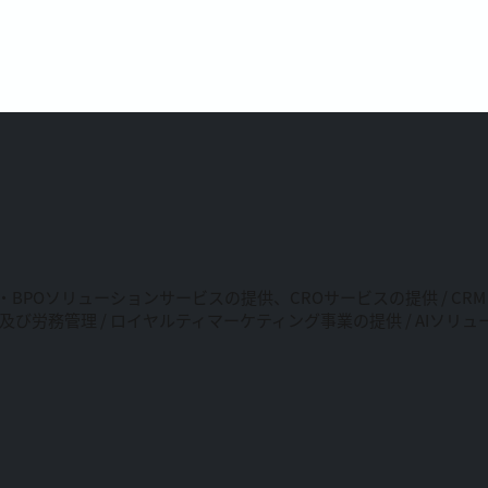
・BPOソリューションサービスの提供、CROサービスの提供 / C
及び労務管理 / ロイヤルティマーケティング事業の提供 / AIソ