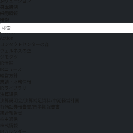
ソリューション
JP
導入事例
日本語
採用情報
English
BPO
検索
ニュース一覧
検索キーワード入力
PICK UP
Action
コンタクトセンターの森
ウェルネスの空
ジモタツ
IR情報
IRニュース
経営方針
業績・財務情報
IRライブラリ
決算短信
決算説明会/決算補足資料/中期経営計画
有価証券報告書/四半期報告書
統合報告書
株主通信
株式情報
IRカレンダー