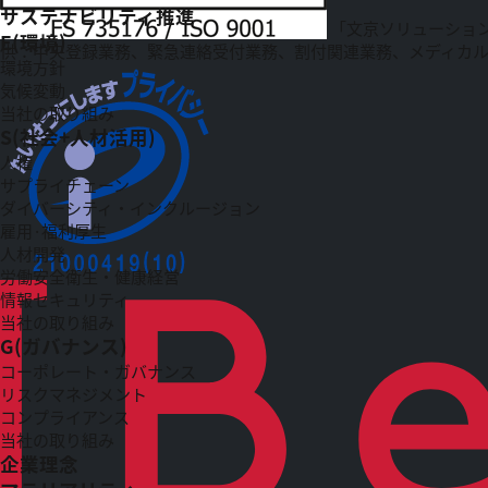
サステナビリティ推進
「文京ソリューショ
E(環境)
供：中央登録業務、緊急連絡受付業務、割付関連業務、メディカ
環境方針
気候変動
当社の取り組み
S(社会+人材活用)
人権
サプライチェーン
ダイバーシティ・インクルージョン
雇用·福利厚生
人材開発
労働安全衛生・健康経営
情報セキュリティ
当社の取り組み
G(ガバナンス)
コーポレート・ガバナンス
リスクマネジメント
コンプライアンス
当社の取り組み
企業理念