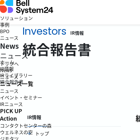
ソリューション
事例
Investors
BPO
IR情報
ニュース
統合報告書
News
ニュース
ホーム
トップへ
IR情報
News
IRライブラリー
ニュース
統合報告書
ニュース一覧
ニュース
イベント・セミナー
IRニュース
PICK UP
IR情報
Action
コンタクトセンターの森
ウェルネスの空
トップ
ジモタツ