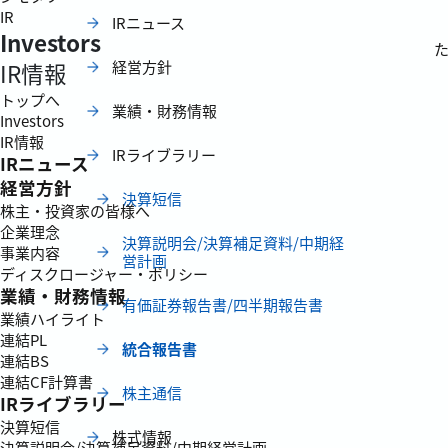
IR
IRニュース
Investors
経営方針
IR情報
トップへ
業績・財務情報
Investors
IR情報
IRライブラリー
IRニュース
経営方針
決算短信
株主・投資家の皆様へ
企業理念
決算説明会/決算補足資料/中期経
事業内容
営計画
ディスクロージャー・ポリシー
業績・財務情報
有価証券報告書/四半期報告書
業績ハイライト
連結PL
統合報告書
連結BS
連結CF計算書
株主通信
IRライブラリー
決算短信
株式情報
決算説明会/決算補足資料/中期経営計画