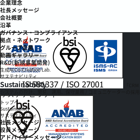
企業理念
社長メッセージ
会社概要
沿革
ガバナンス・コンプライアンス
拠点・ネットワーク
グループ企業
動画ギャラリー
R&D(新規事業開発)
生成AI Co-Creation Lab.
サステナビリティ
Sustainability
「CRM
システムの設計、開発、運用、保守業務 / コミュニケーターの採用
サステナビリティ
トップへ
Sustainability
サステナビリティ
社長メッセージ
役員メッセージ
アドバイザーメッセージ