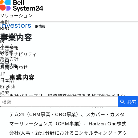
ソリューション
事例
Investors
IR情報
BPO
事業内容
ニュース
IR
ホーム
企業情報
IR情報
サステナビリティ
経営方針
採用
事業内容
お問い合わせ
JP
事業内容
日本語
English
検索
当社グループは、純粋持株会社である株式会社ベルシ
検索
検索キーワード入力
ステム24ホールディングスのもと、株式会社ベルシス
テム24（CRM事業・CRO事業）、スカパー・カスタ
マーリレーションズ（CRM事業）、Horizon One株式
会社(人事・経理分野におけるコンサルティング・アウ