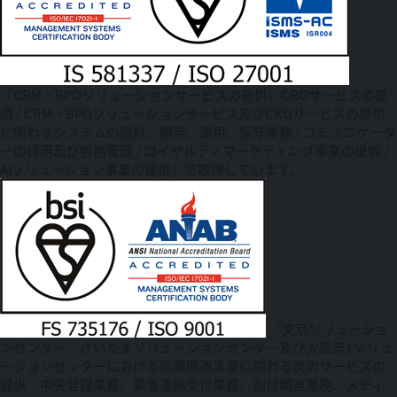
「CRM・BPOソリューションサービスの提供、CROサービスの提
供 / CRM・BPOソリューションサービス及びCROサービスの提供
に関わるシステムの設計、開発、運用、保守業務 / コミュニケータ
ーの採用及び労務管理 / ロイヤルティマーケティング事業の提供 /
AIソリューション事業の提供」で取得しています。
「文京ソリューショ
ンセンター、さいたまソリューションセンター及び大阪第1ソリュ
ーションセンターにおける医薬関連事業に関わる次のサービスの
提供：中央登録業務、緊急連絡受付業務、割付関連業務、メディ