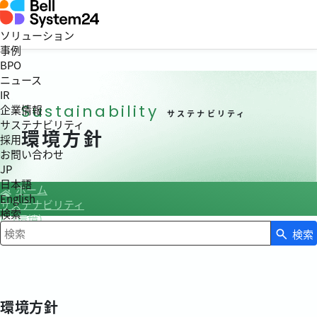
ソリューション
事例
BPO
ニュース
IR
Sustainability
企業情報
サステナビリティ
サステナビリティ
環境方針
採用
お問い合わせ
JP
日本語
ホーム
English
サステナビリティ
検索
E（環境）
環境方針
検索
検索キーワード入力
環境方針