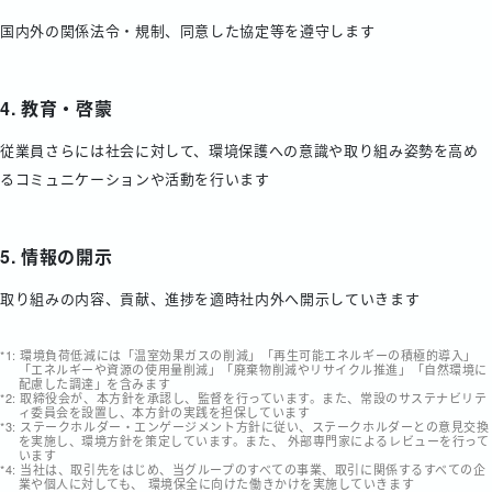
国内外の関係法令・規制、同意した協定等を遵守します
4. 教育・啓蒙
従業員さらには社会に対して、環境保護への意識や取り組み姿勢を高め
るコミュニケーションや活動を行います
5. 情報の開示
取り組みの内容、貢献、進捗を適時社内外へ開示していきます
*1: 環境負荷低減には「温室効果ガスの削減」「再生可能エネルギーの積極的導入」
「エネルギーや資源の使用量削減」「廃棄物削減やリサイクル推進」「自然環境に
配慮した調達」を含みます
*2: 取締役会が、本方針を承認し、監督を行っています。また、常設のサステナビリテ
ィ委員会を設置し、本方針の実践を担保しています
*3: ステークホルダー・エンゲージメント方針に従い、ステークホルダーとの意見交換
を実施し、環境方針を策定しています。また、 外部専門家によるレビューを行って
います
*4: 当社は、取引先をはじめ、当グループのすべての事業、取引に関係するすべての企
業や個人に対しても、 環境保全に向けた働きかけを実施していきます