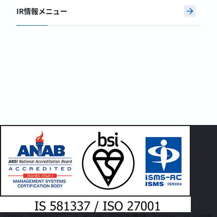
IR情報メニュー