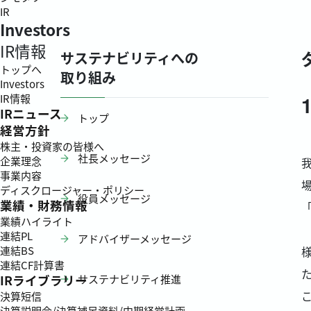
IR
Investors
IR情報
サステナビリティへの
トップへ
取り組み
Investors
IR情報
IRニュース
トップ
経営方針
株主・投資家の皆様へ
社長メッセージ
企業理念
事業内容
ディスクロージャー・ポリシー
役員メッセージ
業績・財務情報
業績ハイライト
連結PL
アドバイザーメッセージ
連結BS
連結CF計算書
サステナビリティ推進
IRライブラリー
決算短信
決算説明会/決算補足資料/中期経営計画