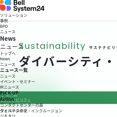
ソリューション
事例
BPO
ニュース
News
Sustainability
ニュース
サステナビリ
トップへ
ダイバーシティ・
News
ニュース
ニュース一覧
ニュース
イベント・セミナー
IRニュース
PICK UP
ホーム
Action
サステナビリティ
コンタクトセンターの森
S（社会+人材活用）
ウェルネスの空
ダイバーシティ・インクルージョン
ジモタツ