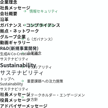
企業理念
社長メッセージ
情報セキュリティ
会社概要
沿革
ガバナンス・コンプライアンス
当社の取り組み
拠点・ネットワーク
グループ企業
G（ガバナンス）
動画ギャラリー
R&D(新規事業開発)
企業理念
生成AI Co-Creation Lab.
サステナビリティ
Sustainability
マテリアリティ
サステナビリティ
トップへ
重要課題への注力施策
Sustainability
サステナビリティ
社長メッセージ
ステークホルダー・エンゲージメン
ト方針
役員メッセージ
アドバイザーメッセージ