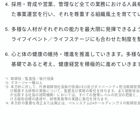
採用・育成や営業、管理など全ての業務における人員
た事業運営を行い、それを尊重する組織風土を育てて
多様な人材がそれぞれの能力を最大限に発揮できるよ
ライフイベント／ライフステージにも合わせた制度を
心と体の健康の維持・増進を推進していきます。多様
基礎であると考え、健康経営を積極的に進めていきま
*1: 取締役／監査役／執行役員
*2: マネージャー職以上
*3: 本方針に対して、代表取締役社長執行役員CEO及びダイバーシティ担当取締
び関連する研修の実施について、監督及び実現の責任を持ちます。また取締役会
が出席する社長の諮問機関）においては、すべての施策レベルの状況の把握と、
ける個別目標の達成や、研修実施等の実践に責任を持ちます。
*4: 本方針の重要な改正または廃止は、ベルシステム24ホールディングスの取締役