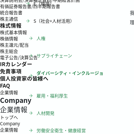
E（環境）
有価証券報告書/四半期報告書
統合報告書
株主通信
S（社会+人材活用）
株式情報
株式基本情報
人権
株価情報
株主還元/配当
株主総会
サプライチェーン
電子公告/決算公告
IRカレンダー
免責事項
ダイバーシティ・インクルージョ
個人投資家の皆様へ
ン
FAQ
企業情報
雇用・福利厚生
Company
企業情報
人材開発
トップへ
Company
企業情報
労働安全衛生・健康経営