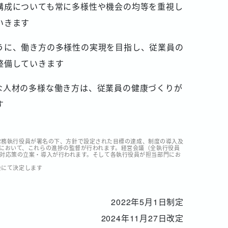
構成についても常に多様性や機会の均等を重視し
いきます
うに、働き方の多様性の実現を目指し、従業員の
整備していきます
な人材の多様な働き方は、従業員の健康づくりが
す
役常務執行役員が署名の下、方針で設定された目標の達成、制度の導入及
において、これらの進捗の監督が行われます。経営会議（全執行役員
対応策の立案・導入が行われます。そして各執行役員が担当部門にお
会にて決定します
2022年5月1日制定
2024年11月27日改定