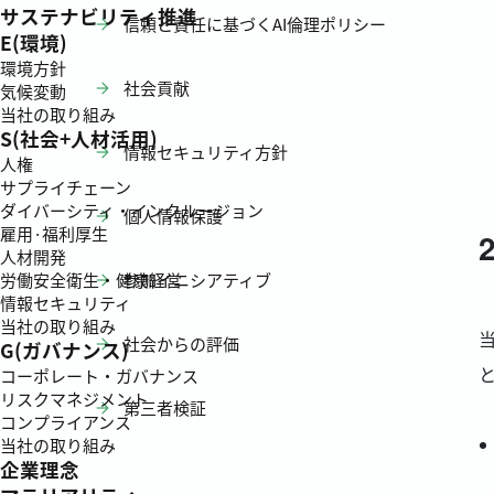
サステナビリティ推進
信頼と責任に基づくAI倫理ポリシー
E(環境)
環境方針
社会貢献
気候変動
当社の取り組み
S(社会+人材活用)
情報セキュリティ方針
人権
サプライチェーン
ダイバーシティ・インクルージョン
個人情報保護
雇用·福利厚生
人材開発
参加イニシアティブ
労働安全衛生・健康経営
情報セキュリティ
当社の取り組み
社会からの評価
G(ガバナンス)
コーポレート・ガバナンス
リスクマネジメント
第三者検証
コンプライアンス
当社の取り組み
企業理念