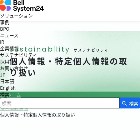
ソリューション
事例
BPO
ニュース
IR
Sustainability
企業情報
サステナビリティ
サステナビリティ
個人情報・特定個人情報の取
採用
お問い合わせ
り扱い
JP
日本語
English
検索
ホーム
サステナビリティ
検索
検索キーワード入力
個人情報保護
個人情報・特定個人情報の取り扱い