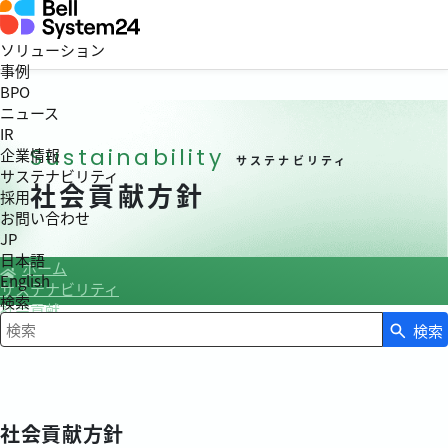
ソリューション
事例
BPO
ニュース
IR
Sustainability
企業情報
サステナビリティ
サステナビリティ
社会貢献方針
採用
お問い合わせ
JP
日本語
ホーム
English
サステナビリティ
検索
社会貢献
社会貢献方針
検索
検索キーワード入力
社会貢献方針