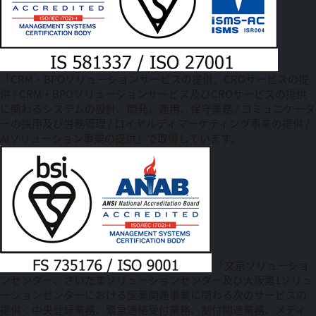
「CRM・BPOソリューションサービスの提供、CROサービスの提
供 / CRM・BPOソリューションサービス及びCROサービスの提供
に関わるシステムの設計、開発、運用、保守業務 / コミュニケータ
ーの採用及び労務管理 / ロイヤルティマーケティング事業の提供 /
AIソリューション事業の提供」で取得しています。
「文京ソリューショ
ンセンター、さいたまソリューションセンター及び大阪第1ソリュ
ーションセンターにおける医薬関連事業に関わる次のサービスの
提供：中央登録業務、緊急連絡受付業務、割付関連業務、メディ