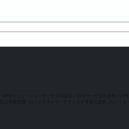
・BPOソリューションサービスの提供、CROサービスの提供 / C
及び労務管理 / ロイヤルティマーケティング事業の提供 / AIソ