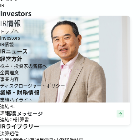
IR
Investors
IR情報
トップへ
Investors
IR情報
IRニュース
経営方針
株主・投資家の皆様へ
企業理念
事業内容
ディスクロージャー・ポリシー
業績・財務情報
業績ハイライト
連結PL
連結BS
社長メッセージ
連結CF計算書
IRライブラリー
決算短信
決算説明会/決算補足資料/中期経営計画