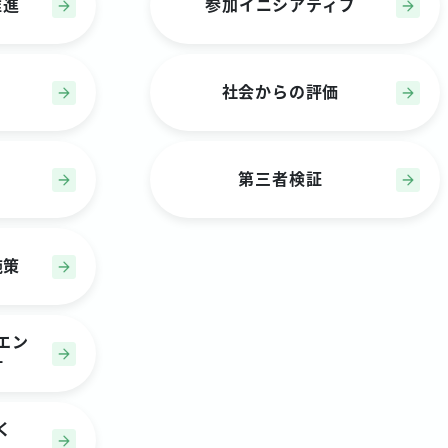
推進
参加イニシアティブ
社会からの評価
第三者検証
施策
エン
針
く