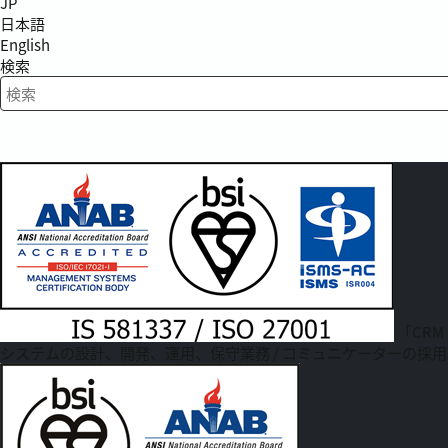
JP
日本語
English
検索
検索キーワード入力
「CRM
システムの設計、開発、運用、保守業務 / コミュニケーターの採用