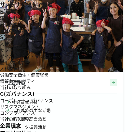
サステナビリティ推進
E(環境)
環境方針
気候変動
当社の取り組み
S(社会+人材活用)
人権
サプライチェーン
ダイバーシティ・インクルージョン
雇用·福利厚生
人材開発
労働安全衛生・健康経営
情報セキュリティ
社会貢献
当社の取り組み
G(ガバナンス)
コーポレート・ガバナンス
社会貢献方針
リスクマネジメント
これまでの主な活動
コンプライアンス
その他の慈善活動
当社の取り組み
企業理念
スポーツ振興活動