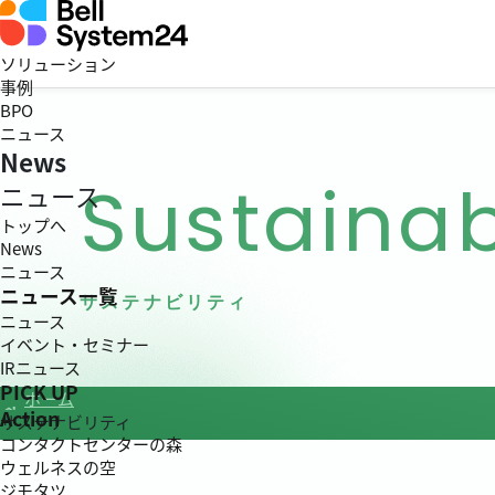
ソリューション
事例
BPO
ニュース
News
Sustainab
ニュース
トップへ
News
ニュース
ニュース一覧
サステナビリティ
ニュース
イベント・セミナー
IRニュース
PICK UP
ホーム
Action
サステナビリティ
コンタクトセンターの森
ウェルネスの空
ジモタツ