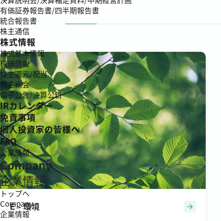
有価証券報告書/四半期報告書
統合報告書
株主通信
株式情報
株式基本情報
株価情報
株主還元/配当
株主総会
電子公告/決算公告
IRカレンダー
免責事項
個人投資家の皆様へ
FAQ
企業情報
Company
企業情報
トップへ
Company
E - 環境
企業情報