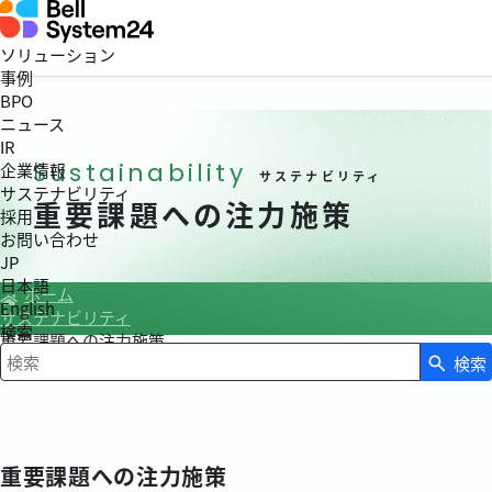
ソリューション
事例
BPO
ニュース
IR
Sustainability
企業情報
サステナビリティ
サステナビリティ
重要課題への注力施策
採用
お問い合わせ
JP
日本語
ホーム
English
サステナビリティ
検索
重要課題への注力施策
検索
検索キーワード入力
重要課題への注力施策