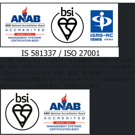
「CRM・BPOソリューションサービスの提供、CROサービスの提
供 / CRM・BPOソリューションサービス及びCROサービスの提供
に関わるシステムの設計、開発、運用、保守業務 / コミュニケータ
ーの採用及び労務管理 / ロイヤルティマーケティング事業の提供 /
AIソリューション事業の提供」で取得しています。