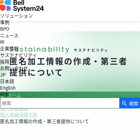
ソリューション
事例
BPO
ニュース
IR
Sustainability
企業情報
サステナビリティ
サステナビリティ
匿名加工情報の作成・第三者
採用
お問い合わせ
提供について
JP
日本語
English
検索
ホーム
サステナビリティ
検索
検索キーワード入力
個人情報保護
個人情報保護方針
匿名加工情報の作成・第三者提供について