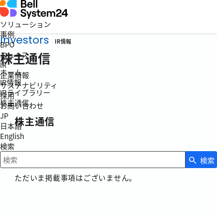
ソリューション
事例
Investors
IR情報
BPO
株主通信
ニュース
IR
ホーム
企業情報
IR情報
サステナビリティ
IRライブラリー
採用
株主通信
お問い合わせ
JP
株主通信
日本語
English
検索
検索
検索キーワード入力
ただいま掲載事項はございません。