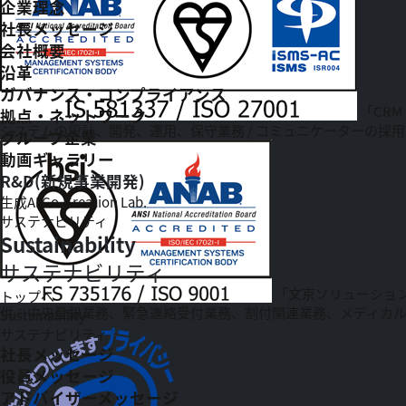
企業理念
社長メッセージ
会社概要
沿革
ガバナンス・コンプライアンス
「CRM
拠点・ネットワーク
システムの設計、開発、運用、保守業務 / コミュニケーターの採用
グループ企業
動画ギャラリー
R&D(新規事業開発)
生成AI Co-Creation Lab.
サステナビリティ
Sustainability
サステナビリティ
「文京ソリューショ
トップへ
供：中央登録業務、緊急連絡受付業務、割付関連業務、メディカ
Sustainability
サステナビリティ
社長メッセージ
役員メッセージ
アドバイザーメッセージ