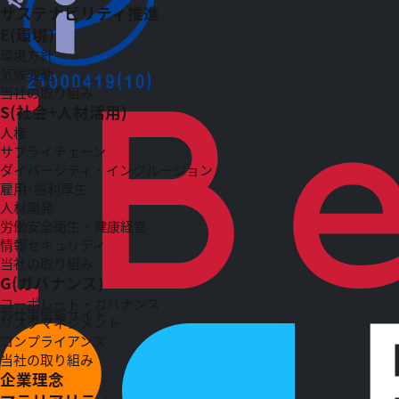
サステナビリティ推進
E(環境)
環境方針
気候変動
当社の取り組み
S(社会+人材活用)
人権
サプライチェーン
ダイバーシティ・インクルージョン
雇用·福利厚生
人材開発
労働安全衛生・健康経営
情報セキュリティ
当社の取り組み
G(ガバナンス)
コーポレート・ガバナンス
お仕事情報サイト
リスクマネジメント
コンプライアンス
当社の取り組み
企業理念