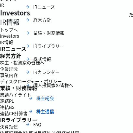
IR
IRニュース
Investors
経営方針
IR情報
トップへ
業績・財務情報
Investors
IR情報
IRライブラリー
IRニュース
経営方針
株式情報
株主・投資家の皆様へ
企業理念
IRカレンダー
事業内容
ディスクロージャー・ポリシー
個人投資家の皆様へ
業績・財務情報
業績ハイライト
株主総会
連結PL
連結BS
株主通信
連結CF計算書
IRライブラリー
FAQ
決算短信
決算説明会/決算補足資料/中期経営計画