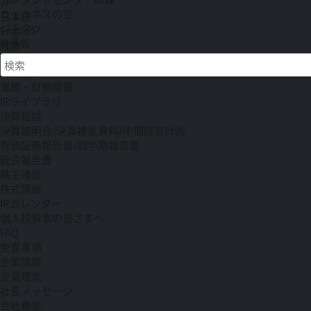
JP
ウェルネスの空
日本語
ジモタツ
English
IR情報
検索
IRニュース
検索キーワード入力
経営方針
業績・財務情報
IRライブラリ
決算短信
決算説明会/決算補足資料/中期経営計画
有価証券報告書/四半期報告書
統合報告書
株主通信
株式情報
IRカレンダー
個人投資家の皆さまへ
FAQ
免責事項
企業情報
企業理念
社長メッセージ
会社概要