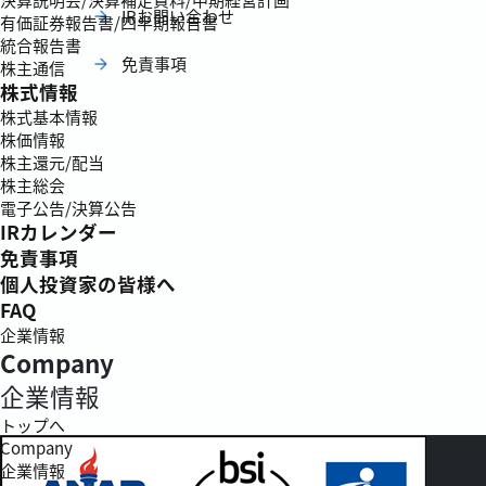
IRお問い合わせ
有価証券報告書/四半期報告書
統合報告書
免責事項
株主通信
株式情報
株式基本情報
株価情報
株主還元/配当
株主総会
電子公告/決算公告
IRカレンダー
免責事項
個人投資家の皆様へ
FAQ
企業情報
Company
企業情報
トップへ
Company
企業情報