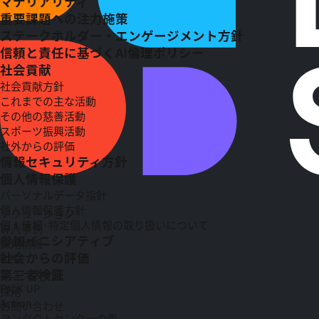
マテリアリティ
重要課題への注力施策
ステークホルダー・エンゲージメント方針
信頼と責任に基づくAI倫理ポリシー
社会貢献
社会貢献方針
これまでの主な活動
その他の慈善活動
スポーツ振興活動
社外からの評価
情報セキュリティ方針
個人情報保護
パーソナルデータ指針
個人情報保護方針
ソリューション
個人情報·特定個人情報の取り扱いについて
導入事例
参加イニシアティブ
採用情報
社会からの評価
BPO
ニュース一覧
第三者検証
PICK UP
採用
Action
お問い合わせ
コンタクトセンターの森