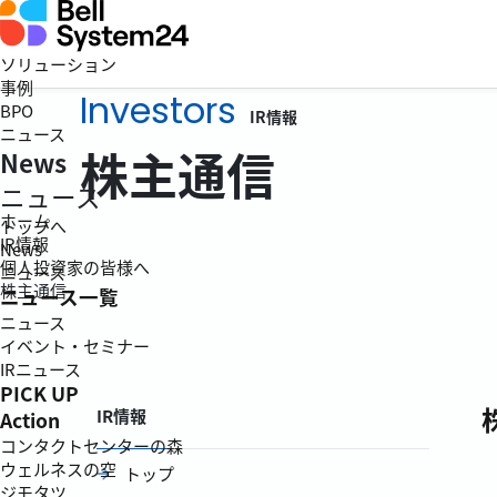
ソリューション
事例
Investors
BPO
IR情報
ニュース
株主通信
News
ニュース
ホーム
トップへ
IR情報
News
個人投資家の皆様へ
ニュース
株主通信
ニュース一覧
ニュース
イベント・セミナー
IRニュース
PICK UP
IR情報
Action
コンタクトセンターの森
ウェルネスの空
トップ
ジモタツ