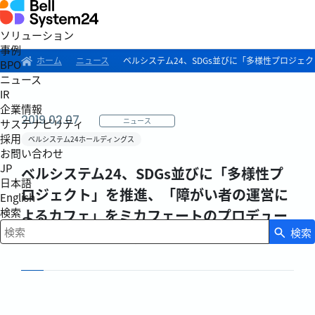
ソリューション
事例
ホーム
ニュース
ベルシステム24、SDGs並びに「多様性プロジ
BPO
ニュース
IR
企業情報
2019.02.07
ニュース
サステナビリティ
採用
ベルシステム24ホールディングス
お問い合わせ
JP
ベルシステム24、SDGs並びに「多様性プ
日本語
ロジェクト」を推進、「障がい者の運営に
English
検索
よるカフェ」をミカフェートのプロデュー
検索
スによりオフィス内に開設
検索キーワード入力