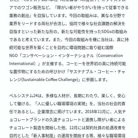
アでのワゴン販売など、『障がい者がやりがいを持って従事できる
業務の創出』を目指しています。今回の取組みは、異なる分野で
業界をリードする両社が合流し、協同で様々な社会課題の解決を
目指すといった新たな形の、新たな可能性を持ったSDGsの取組み
であると考えています。また、今回の取組みを機に当社は、真に持
続可能な世界を築くことを目的に環境問題に取り組む国際
NGO「コンサベーション・インターナショナル（Conservation
International）」が主催する、コーヒーを世界初の真に持続可能
な農作物にするための呼びかけ「サステナブル・コーヒー・チャ
レンジ(Sustainable Coffee Challenge)」に参画します。
ベルシステム24は、多様な人材が、長期にわたり、楽しく、安心
して働ける、「人に優しい職場環境の実現」を、当社の社会的責
任であるとし、企業理念に掲げています。2018年11月に、人気チ
ョコレートブランドの久遠チョコレートと連携し障がい者による
チョコレート製造を開始した他、12月には契約社員の処遇改善を
目的とした「新人事制度」の運用を開始する等、様々な職場環境