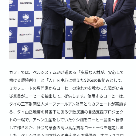
カフェでは、ベルシステム24が進める「多様な人材が、安心して
働ける環境創り」と「人」を中心に据えたSDGsの取組みとして、
ミカフェートの専門家からコーヒーの淹れ方を教わった障がい者
従業員がコーヒーを抽出して、提供します。使用するコーヒーは、
タイの王室財団法人メーファールアン財団とミカフェートが実施す
る、タイ山岳地帯の貧困下にある少数民族の自活支援プロジェク
トの一環で、アヘン生産をしていたケシ畑をコーヒー農園へ転作
して作られた、社会的意義の高い高品質なコーヒー豆を選定しま
した。ベルシステム24本社への来客者への提供や、オフィスフロ