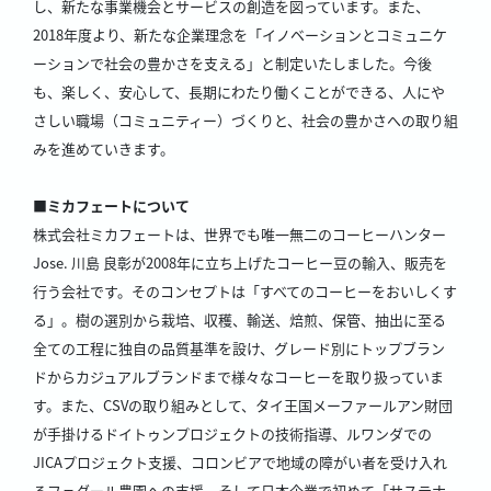
し、新たな事業機会とサービスの創造を図っています。また、
2018年度より、新たな企業理念を「イノベーションとコミュニケ
ーションで社会の豊かさを支える」と制定いたしました。今後
も、楽しく、安心して、長期にわたり働くことができる、人にや
さしい職場（コミュニティー）づくりと、社会の豊かさへの取り組
みを進めていきます。
■ミカフェートについて
株式会社ミカフェートは、世界でも唯一無二のコーヒーハンター
Jose. 川島 良彰が2008年に立ち上げたコーヒー豆の輸入、販売を
行う会社です。そのコンセプトは「すべてのコーヒーをおいしくす
る」。樹の選別から栽培、収穫、輸送、焙煎、保管、抽出に至る
全ての工程に独自の品質基準を設け、グレード別にトップブラン
ドからカジュアルブランドまで様々なコーヒーを取り扱っていま
す。また、CSVの取り組みとして、タイ王国メーファールアン財団
が手掛けるドイトゥンプロジェクトの技術指導、ルワンダでの
JICAプロジェクト支援、コロンビアで地域の障がい者を受け入れ
るフェダール農園への支援、そして日本企業で初めて「サステナ