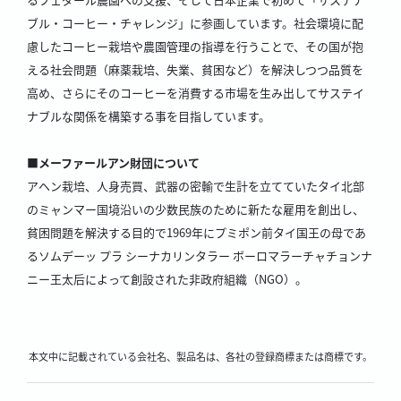
ブル・コーヒー・チャレンジ」に参画しています。社会環境に配
慮したコーヒー栽培や農園管理の指導を行うことで、その国が抱
える社会問題（麻薬栽培、失業、貧困など）を解決しつつ品質を
高め、さらにそのコーヒーを消費する市場を生み出してサステイ
ナブルな関係を構築する事を目指しています。
■メーファールアン財団について
アヘン栽培、人身売買、武器の密輸で生計を立てていたタイ北部
のミャンマー国境沿いの少数民族のために新たな雇用を創出し、
貧困問題を解決する目的で1969年にプミポン前タイ国王の母であ
るソムデーッ プラ シーナカリンタラー ボーロマラーチャチョンナ
ニー王太后によって創設された非政府組織（NGO）。
本文中に記載されている会社名、製品名は、各社の登録商標または商標です。