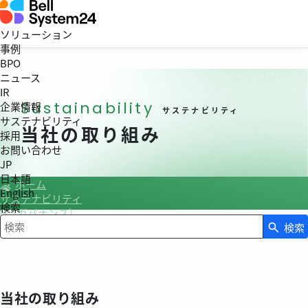
ソリューション
事例
BPO
ニュース
IR
Sustainability
企業情報
サステナビリティ
サステナビリティ
当社の取り組み
採用
お問い合わせ
JP
日本語
ホーム
English
サステナビリティ
検索
G（ガバナンス）
当社の取り組み
検索
検索キーワード入力
当社の取り組み