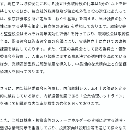
す。現在では取締役会における独立社外取締役の比率は3分の1以上を維
持しているほか、独立社外取締役及び独立社外監査役の選任にあたって
は、東京証券取引所が定める「独立性基準」を踏まえ、当社独自の独立
性に関する基準を策定し独立性の確保2 を重視しております。取締役会
と監査役会はそれぞれ毎年実効性評価3 を行っており、取締役会は取締役
全員、監査役会は監査役全員の合議により、実効性向上に向けての改善
課題を検討しております。また、任意の委員会として指名委員会・報酬
委員会を設置し、人事及び報酬に関する意思決定の透明性を高めている
ほか、業績連動型株式報酬制度を導入し、中長期的な業績向上と企業価
値増大を図っております。
さらに、内部統制委員会を設置し、内部統制システム4 上の課題を定期
的に検討しているほか、内部通報制度である「企業倫理ホットライン」
を通じて組織的な内部牽制機能の強化を図っております。
また、当社は株主・投資家等のステークホルダーの皆様に対する適時・
適切な情報開示を重視しており、投資家向け説明会等を通じて様々なス