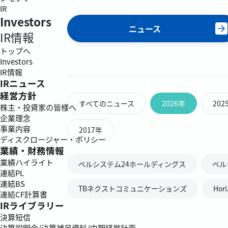
IR
Investors
ニュース
IR情報
トップへ
Investors
IR情報
IRニュース
経営方針
すべてのニュース
2026年
202
株主・投資家の皆様へ
企業理念
事業内容
2017年
ディスクロージャー・ポリシー
業績・財務情報
業績ハイライト
ベルシステム24ホールディングス
ベル
連結PL
連結BS
TBネクストコミュニケーションズ
Hor
連結CF計算書
IRライブラリー
決算短信
決算説明会/決算補足資料/中期経営計画