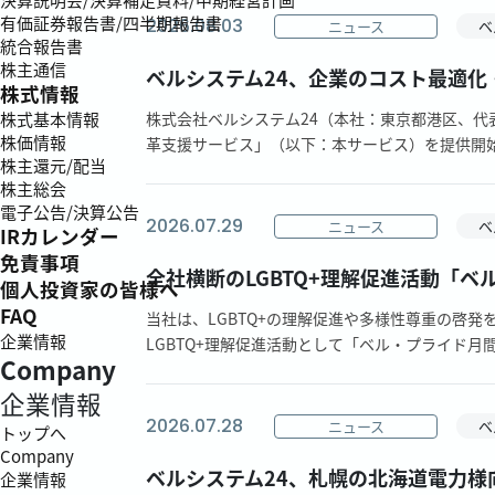
有価証券報告書/四半期報告書
2026.08.03
ニュース
ベ
統合報告書
株主通信
ベルシステム24、企業のコスト最適化
株式情報
株式会社ベルシステム24（本社：東京都港区、代
株式基本情報
株価情報
革支援サービス」（以下：本サービス）を提供開始し
株主還元/配当
株主総会
電子公告/決算公告
2026.07.29
ニュース
ベ
IRカレンダー
免責事項
全社横断のLGBTQ+理解促進活動「
個人投資家の皆様へ
FAQ
当社は、LGBTQ+の理解促進や多様性尊重の啓発
企業情報
LGBTQ+理解促進活動として「ベル・プライド月間」
Company
企業情報
2026.07.28
ニュース
ベ
トップへ
Company
ベルシステム24、札幌の北海道電力様
企業情報