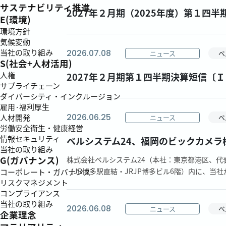
サステナビリティ推進
2027年２月期（2025年度）第１四
E(環境)
環境方針
気候変動
当社の取り組み
2026.07.08
ニュース
ベ
S(社会+人材活用)
人権
2027年２月期第１四半期決算短信〔
サプライチェーン
ダイバーシティ・インクルージョン
雇用·福利厚生
2026.06.25
人材開発
ニュース
ベ
労働安全衛生・健康経営
情報セキュリティ
ベルシステム24、福岡のビックカメラ
当社の取り組み
G(ガバナンス)
株式会社ベルシステム24（本社：東京都港区、代
（JR博多駅直結・JRJP博多ビル6階）内に、当社
コーポレート・ガバナンス
リスクマネジメント
コンプライアンス
当社の取り組み
2026.06.08
ニュース
ベ
企業理念