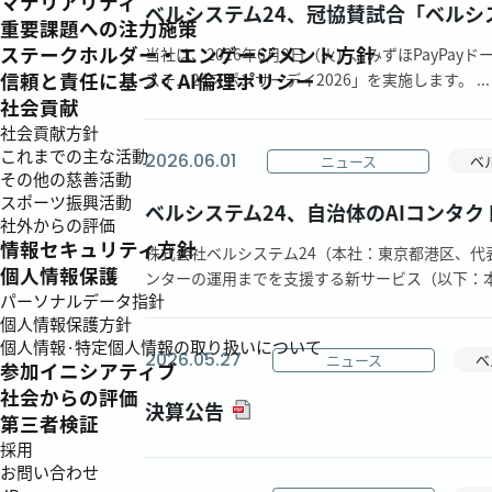
マテリアリティ
ベルシステム24、冠協賛試合「ベルシス
重要課題への注力施策
ステークホルダー・エンゲージメント方針
当社は、2026年6月9日（火）、みずほPayP
信頼と責任に基づくAI倫理ポリシー
ステム24スポンサーデイ2026」を実施します。 ...
社会貢献
社会貢献方針
これまでの主な活動
2026.06.01
ニュース
ベ
その他の慈善活動
スポーツ振興活動
ベルシステム24、自治体のAIコンタクト
社外からの評価
情報セキュリティ方針
株式会社ベルシステム24（本社：東京都港区、代
個人情報保護
ンターの運用までを支援する新サービス（以下：本サ
パーソナルデータ指針
個人情報保護方針
個人情報·特定個人情報の取り扱いについて
2026.05.27
ニュース
ベ
参加イニシアティブ
社会からの評価
決算公告
第三者検証
採用
お問い合わせ