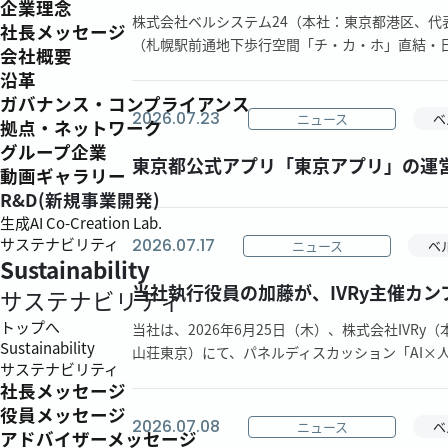
企業理念
株式会社ベルシステム24（本社：東京都港区、代
社長メッセージ
（札幌駅前通地下歩行空間「チ・カ・ホ」直結・日本
会社概要
沿革
ガバナンス・コンプライアンス
2026.07.23
ニュース
ベ
拠点・ネットワーク
グループ企業
東京都公式アプリ「東京アプリ」の運
動画ギャラリー
R&D(新規事業開発)
生成AI Co-Creation Lab.
サステナビリティ
2026.07.17
ニュース
ベ
Sustainability
当社執行役員の加藤が、IVRy主催カンファ
サステナビリティ
トップへ
当社は、2026年6月25日（木）、株式会社IVRy（
Sustainability
山荘東京）にて、パネルディスカッション「AI×人
サステナビリティ
社長メッセージ
役員メッセージ
2026.07.08
ニュース
ベ
アドバイザーメッセージ