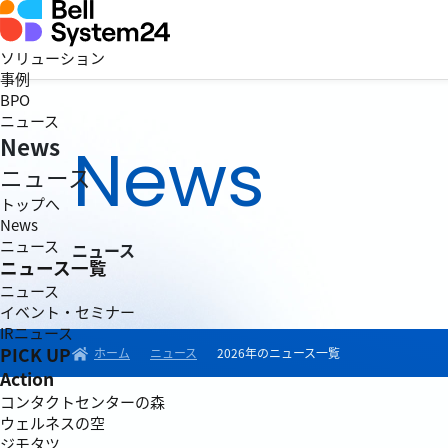
ソリューション
事例
BPO
ニュース
News
News
ニュース
トップへ
News
ニュース
ニュース
ニュース一覧
ニュース
イベント・セミナー
IRニュース
PICK UP
ホーム
ニュース
2026年のニュース一覧
Action
コンタクトセンターの森
ウェルネスの空
ジモタツ