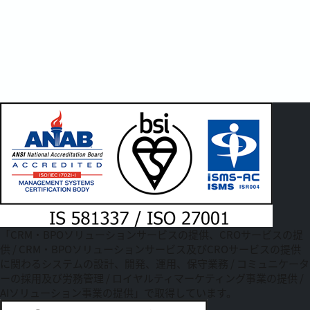
「CRM・BPOソリューションサービスの提供、CROサービスの提
供 / CRM・BPOソリューションサービス及びCROサービスの提供
に関わるシステムの設計、開発、運用、保守業務 / コミュニケータ
ーの採用及び労務管理 / ロイヤルティマーケティング事業の提供 /
AIソリューション事業の提供」で取得しています。