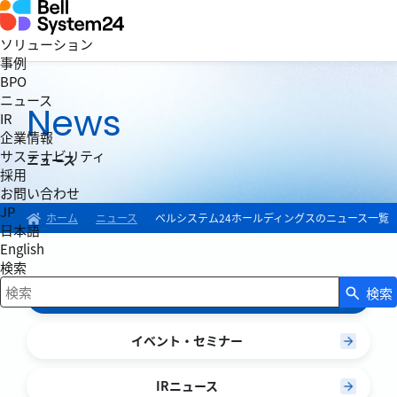
ソリューション
事例
BPO
ニュース
News
IR
企業情報
サステナビリティ
ニュース
採用
お問い合わせ
JP
ホーム
ニュース
ベルシステム24ホールディングスのニュース一覧
日本語
English
検索
検索
ニュース
検索キーワード入力
イベント・セミナー
IRニュース