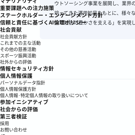
マテリアリティ
ウトソーシング事業を展開し、業界
重要課題への注力施策
培ってきた運用知見をもとに、様々
ステークホルダー・エンゲージメント方針
信頼と責任に基づくAI倫理ポリシー
ンで社会の豊かさを支える」を実現
社会貢献
社会貢献方針
これまでの主な活動
その他の慈善活動
スポーツ振興活動
社外からの評価
情報セキュリティ方針
個人情報保護
パーソナルデータ指針
個人情報保護方針
個人情報·特定個人情報の取り扱いについて
参加イニシアティブ
社会からの評価
第三者検証
採用
お問い合わせ