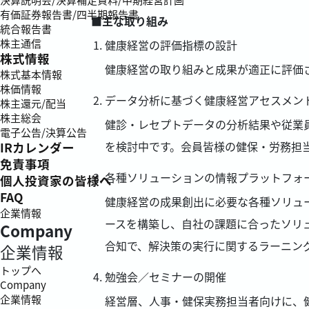
有価証券報告書/四半期報告書
■主な取り組み
統合報告書
株主通信
健康経営の評価指標の設計
株式情報
健康経営の取り組みと成果が適正に評価さ
株式基本情報
株価情報
データ分析に基づく健康経営アセスメン
株主還元/配当
株主総会
健診・レセプトデータの分析結果や従業
電子公告/決算公告
を検討中です。会員皆様の健保・労務担
IRカレンダー
免責事項
各種ソリューションの情報プラットフォ
個人投資家の皆様へ
FAQ
健康経営の成果創出に必要な各種ソリュ
企業情報
ースを構築し、自社の課題に合ったソリ
Company
合知で、解決策の実行に関するラーニン
企業情報
トップへ
勉強会／セミナーの開催
Company
企業情報
経営層、人事・健保実務担当者向けに、