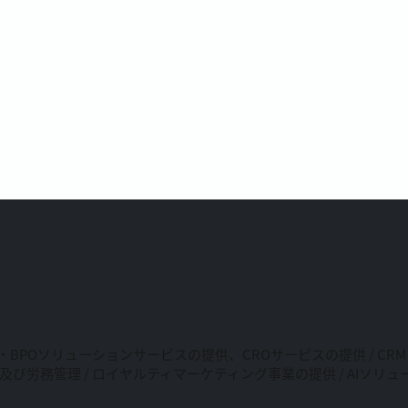
・BPOソリューションサービスの提供、CROサービスの提供 / C
及び労務管理 / ロイヤルティマーケティング事業の提供 / AIソ