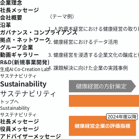
企業理念
社長メッセージ
（テーマ例）
会社概要
沿革
人的資本経営における健康経営の取り
ガバナンス・コンプライアンス
拠点・ネットワーク
健康経営におけるデータ活用
グループ企業
動画ギャラリー
健康経営を浸透する企業文化の醸成と
R&D(新規事業開発)
課題解決に向けた企業の実践事例
生成AI Co-Creation Lab.
サステナビリティ
Sustainability
サステナビリティ
トップへ
Sustainability
サステナビリティ
社長メッセージ
役員メッセージ
アドバイザーメッセージ