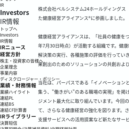
IR
株式会社ベルシステム24ホールディングス（
Investors
た健康経営アライアンス®に参画しました。
IR情報
トップへ
Investors
健康経営アライアンスは、「社員の健康をつ
IR情報
年7月30日時点）が活動する組織です。健
IRニュース
経営方針
解決策の実行、各種施策の評価を行っていき
株主・投資家の皆様へ
果創出のためのソリューションの共創およ
企業理念
事業内容
ディスクロージャー・ポリシー
当社は、パーパスである「イノベーションと
業績・財務情報
集う、"働きがい"のある職場の実現」を掲
業績ハイライト
連結PL
ジメント最大化に取り組んでいます。今回
連結BS
て、さらなる健康経営の強化を図ります。
連結CF計算書
IRライブラリー
支援サービスへの活用提案など新たなサー
決算短信
決算説明会/決算補足資料/中期経営計画