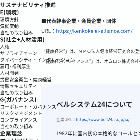
サステナビリティ推進
E(環境)
環境方針
■代表幹事企業・会員企業・団体
気候変動
URL：
https://kenkokeiei-alliance.com/
当社の取り組み
S(社会+人材活用)
人権
「健康経営®」は、ＮＰＯ法人健康経営研究会の登
サプライチェーン
ダイバーシティ・インクルージョン
「健康経営アライアンス®」は、オムロン株式会社
雇用·福利厚生
人材開発
労働安全衛生・健康経営
情報セキュリティ
当社の取り組み
G(ガバナンス)
ベルシステム24について
コーポレート・ガバナンス
リスクマネジメント
企業URL：
https://www.bell24.co.jp/ja/
コンプライアンス
当社の取り組み
企業理念
1982年に国内初の本格的なコール