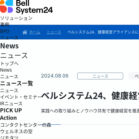
ソリューション
事例
BPO
ホーム
ニュース
ベルシステム24、健康経営アライアンスに
ニュース
News
ニュース
トップへ
News
2024.08.06
ニュース
ベ
ニュース
ニュース一覧
ニュース
ベルシステム24、健康
イベント・セミナー
IRニュース
PICK UP
実践への取り組みとノウハウ共有で健康経営を推
Action
コンタクトセンターの森
ウェルネスの空
ジモタツ