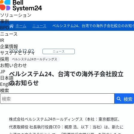
ソリューション
事例
ホーム
ニュース
ベルシステム24、台湾での海外子会社設立のお知
BPO
ニュース
IR
企業情報
2024.12.02
ニュース
サステナビリティ
採用
ベルシステム24ホールディングス
お問い合わせ
JP
ベルシステム24、台湾での海外子会社設立
日本語
のお知らせ
English
検索
検索
検索キーワード入力
株式会社ベルシステム24ホールディングス（本社：東京都港区、
代表取締役 社長執行役員CEO：梶原 浩、以下：当社）は、新たに