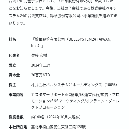
台湾での完全子会社として、「鈴華股份有限公司」を設立したこ
とをお知らせします。今後、当社の子会社である株式会社ベルシ
ステム24の台湾支店は、鈴華股份有限公司へ事業譲渡を進めてま
いります。
社名
「鈴華股份有限公司（BELLSYSTEM24 TAIWAN,
Inc.）」
代表者
佐藤 宏樹
設立
2024年11月
資本金
20百万NTD
株主
株式会社ベルシステム24ホールディングス（100%）
事業内容
カスタマーサポート/EC構築/EC運営代行/広告・プロ
モーション/SNSマーケティング/オフライン・ダイレ
クトプロモーション
従業員数
約140名（2024年10月末現在）
本社所在地
臺北市松山区民生東路三段128號