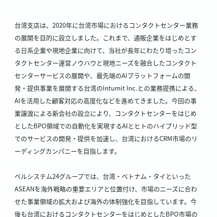
台湾支店は、2020年に台湾市場におけるコンタクトセンター業務
の展開を目的に設立しました。これまで、通販企業をはじめとす
る日系企業や現地企業に向けて、当社が長年にわたり培ったコン
タクトセンター運営ノウハウと現地ニーズを融合したコンタクト
センターサービスの展開や、最先端のAIプラットフォームの開
発・提供事業を展開する台湾のIntumit Inc.との業務提携による、
AIを活用した顧客対応の高度化などを進めてきました。今回の事
業譲渡による新会社の設立により、コンタクトセンターをはじめ
としたBPO領域での自動化を実現するAIとヒトのハイブリッド型
でのサービスの開発・提供を加速し、台湾におけるCRM市場のリ
ーディングカンパニーを目指します。
ベルシステム24グループでは、台湾・ベトナム・タイといった
ASEANを海外戦略の重要エリアと位置付け、市場のニーズに合わ
せた事業領域の拡大および海外の体制強化を目指しています。今
後も台湾におけるコンタクトセンターをはじめとしたBPO市場の