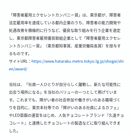
「障害者雇用エクセレントカンパニー賞」は、東京都が、障害者
法定雇用率を達成している都内企業のうち、障害者の能力開発や
処遇改善を積極的に行うなど、優良な取り組みを行う企業を選定
し、東京都障害者雇用優良取組企業として「障害者雇用エクセレ
ントカンパニー賞」（東京都知事賞、産業労働局長賞）を授与す
るものです。
サイトURL：
https://www.hataraku.metro.tokyo.lg.jp/shogai/shi
en/award/
当社は、「社員一人ひとりが自分らしく躍動し、新たな可能性に
出会う場所になる」を当社のバリューの一つとして掲げていま
す。これまでも、障がい者の社会参加や働きがいのある職場づく
りを目的に、東京本社等での「障がいのある社員によるカフェ」
やLED菜園の運営をはじめ、人気チョコレートブランド『久遠チョ
コレート』と連携したチョコレートの製造などに取り組んできま
した。