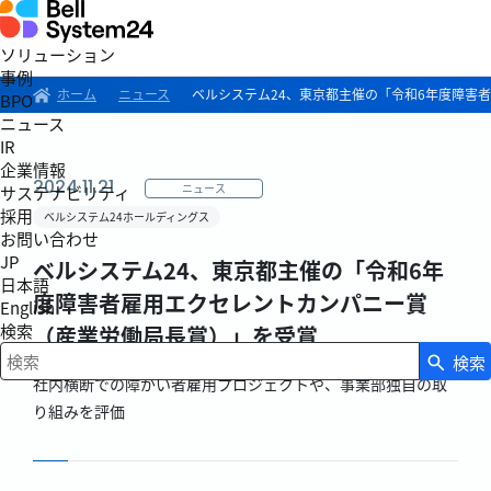
ソリューション
事例
ホーム
ニュース
ベルシステム24、東京都主催の「令和6年度障害
BPO
ニュース
IR
企業情報
2024.11.21
ニュース
サステナビリティ
採用
ベルシステム24ホールディングス
お問い合わせ
JP
ベルシステム24、東京都主催の「令和6年
日本語
度障害者雇用エクセレントカンパニー賞
English
検索
（産業労働局長賞）」を受賞
検索
検索キーワード入力
社内横断での障がい者雇用プロジェクトや、事業部独自の取
り組みを評価