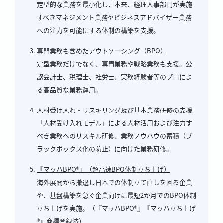
定型的な業務を最小化し、本来、経理人事部門が実施
すべきマネジメント業務やビジネスアドバイザー業務
への注力を可能にする体制の構築を支援。
専門業務も含めたアウトソーシング（BPO）
定型業務だけでなく、専門業務や戦略業務も支援。公
認会計士、税理士、社労士、実務経験者等のプロによ
る高品質な業務運用。
人材受け入れ・リスキリング及び基本業務研修の支援
「人材受け入れモデル」による人材活用および注力す
べき業務へのリスキル研修、業務ノウハウの蓄積（ブ
ラックボックス化の防止）に向けた業務研修。
『マッハBPO®』（超高速BPO体制立ち上げ）
海外展開から撤退し日本での体制立て直しを図る企業
や、基盤構築を急ぐ企業向けに最短2か月でのBPO体制
立ち上げを実施。（『マッハBPO®』『マッハ立ち上げ
®』商標登録済）