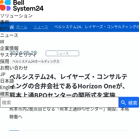
ソリューション
事例
ホーム
ニュース
ベルシステム24、レイヤーズ・コンサルティングの合
BPO
ニュース
IR
企業情報
2024.05.28
ニュース
サステナビリティ
採用
ベルシステム24ホールディングス
お問い合わせ
JP
ベルシステム24、レイヤーズ・コンサルテ
日本語
ィングの合弁会社であるHorizon Oneが、
English
検索
熊本上通BPOセンターの開所式を実施
検索
検索キーワード入力
熊本市内2拠点目となる「熊本上通BPOセンター」開設、本格
稼働へ