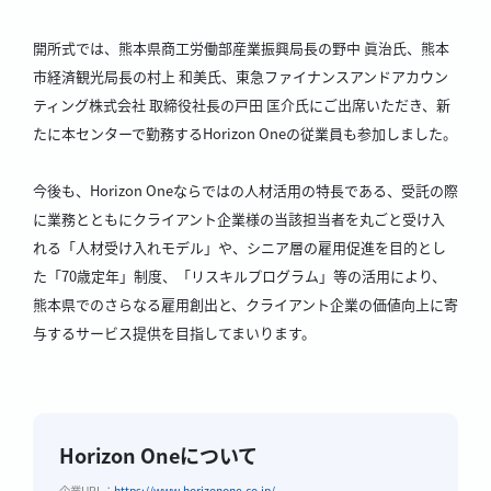
開所式では、熊本県商工労働部産業振興局長の野中 眞治氏、熊本
市経済観光局長の村上 和美氏、東急ファイナンスアンドアカウン
ティング株式会社 取締役社長の戸田 匡介氏にご出席いただき、新
たに本センターで勤務するHorizon Oneの従業員も参加しました。
今後も、Horizon Oneならではの人材活用の特長である、受託の際
に業務とともにクライアント企業様の当該担当者を丸ごと受け入
れる「人材受け入れモデル」や、シニア層の雇用促進を目的とし
た「70歳定年」制度、「リスキルプログラム」等の活用により、
熊本県でのさらなる雇用創出と、クライアント企業の価値向上に寄
与するサービス提供を目指してまいります。
Horizon Oneについて
企業URL：
https://www.horizonone.co.jp/