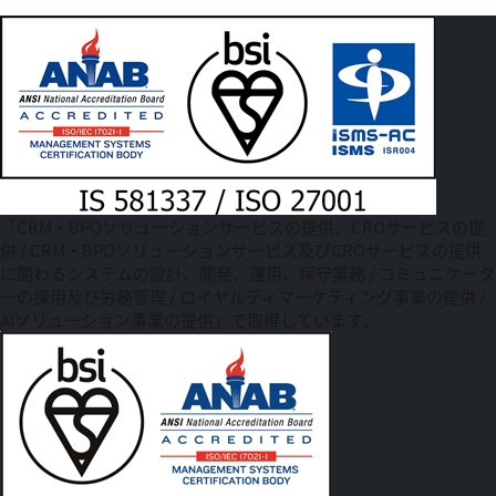
「CRM・BPOソリューションサービスの提供、CROサービスの提
供 / CRM・BPOソリューションサービス及びCROサービスの提供
に関わるシステムの設計、開発、運用、保守業務 / コミュニケータ
ーの採用及び労務管理 / ロイヤルティマーケティング事業の提供 /
AIソリューション事業の提供」で取得しています。