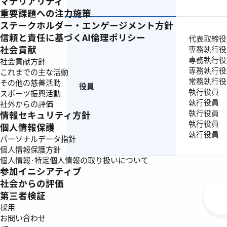
マテリアリティ
重要課題への注力施策
ステークホルダー・エンゲージメント方針
信頼と責任に基づくAI倫理ポリシー
代表取締役
社会貢献
専務執行役
専務執行役
社会貢献方針
専務執行役
これまでの主な活動
常務執行役
その他の慈善活動
役員
執行役員
スポーツ振興活動
執行役員
社外からの評価
執行役員
情報セキュリティ方針
執行役員
個人情報保護
執行役員
パーソナルデータ指針
個人情報保護方針
個人情報·特定個人情報の取り扱いについて
参加イニシアティブ
社会からの評価
第三者検証
採用
お問い合わせ