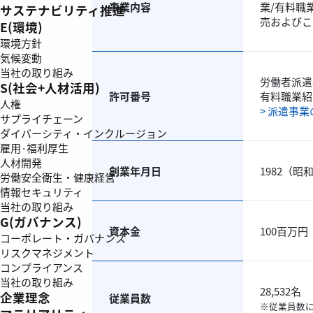
事業内容
業/有料職
サステナビリティ推進
売およびこ
E(環境)
環境方針
気候変動
当社の取り組み
労働者派遣事
S(社会+人材活用)
許可番号
有料職業紹介
人権
> 派遣事
サプライチェーン
ダイバーシティ・インクルージョン
雇用·福利厚生
人材開発
創業年月日
1982（昭
労働安全衛生・健康経営
情報セキュリティ
当社の取り組み
G(ガバナンス)
資本金
100百万円
コーポレート・ガバナンス
リスクマネジメント
コンプライアンス
当社の取り組み
28,532名
企業理念
従業員数
※従業員数