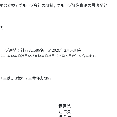
略の立案 / グループ会社の統制 / グループ経営資源の最適配分
万円
 グループ連結：社員32,686名 ※2026年2月末現在
には、無期契約社員及び有期契約社員（平均人員数）を含みます。
/ 三菱UFJ銀行 / 三井住友銀行
梶原 浩
辻󠄀 豊久
呉 岳彦