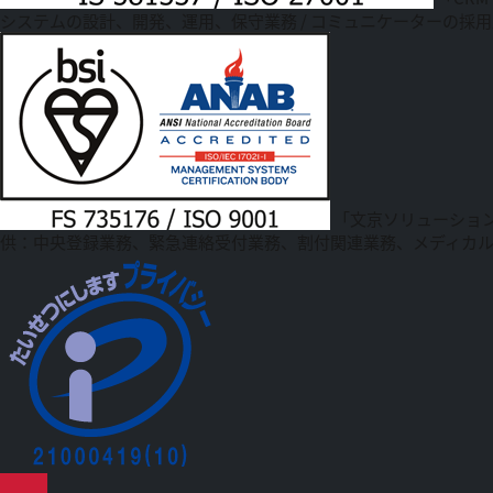
システムの設計、開発、運用、保守業務 / コミュニケーターの採用
「文京ソリューショ
供：中央登録業務、緊急連絡受付業務、割付関連業務、メディカ