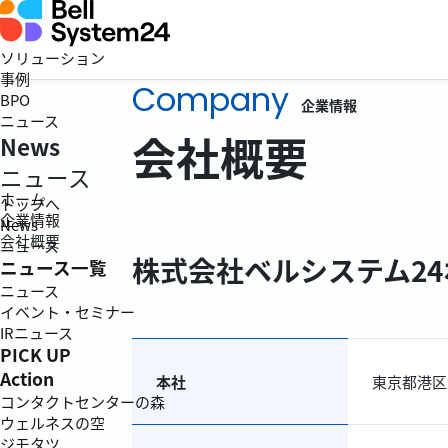
ソリューション
事例
Company
BPO
企業情報
ニュース
会社概要
News
ニュース
ホーム
トップへ
企業情報
News
会社概要
ニュース
株式会社ベルシステム2
ニュース一覧
ニュース
イベント・セミナー
IRニュース
PICK UP
Action
本社
東京都港区
コンタクトセンターの森
ウェルネスの空
ジモタツ