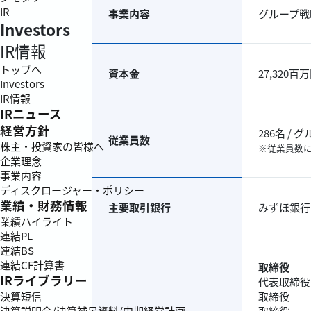
IR
事業内容
グループ戦
Investors
IR情報
トップへ
資本金
27,320百
Investors
IR情報
IRニュース
経営方針
286名 /
従業員数
株主・投資家の皆様へ
※従業員数
企業理念
事業内容
ディスクロージャー・ポリシー
業績・財務情報
主要取引銀行
みずほ銀行 
業績ハイライト
連結PL
連結BS
連結CF計算書
取締役
IRライブラリー
代表取締役
取締役
決算短信
取締役
決算説明会/決算補足資料/中期経営計画