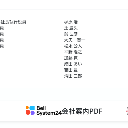
 社長執行役員
梶原 浩
員
辻󠄀 豊久
員
呉 岳彦
員
大矢 賢一
員
松永 公人
平野 隆之
加藤 寛
成田 あい
吉田 豊
清田 三郎
会社案内PDF