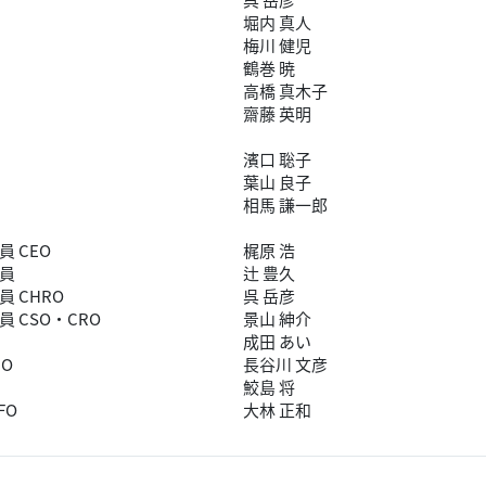
堀内 真人
梅川 健児
鶴巻 暁
高橋 真木子
齋藤 英明
濱口 聡子
葉山 良子
相馬 謙一郎
 CEO
梶原 浩
員
辻󠄀 豊久
 CHRO
呉 岳彦
 CSO・CRO
景山 紳介
成田 あい
IO
長谷川 文彦
鮫島 将
FO
大林 正和