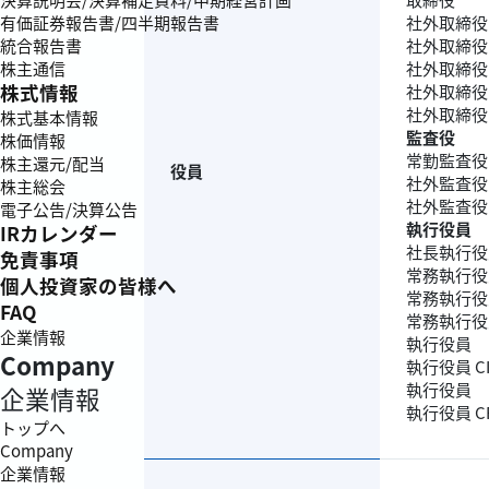
社外取締役
有価証券報告書/四半期報告書
社外取締役
統合報告書
社外取締役
株主通信
株式情報
社外取締役
社外取締役
株式基本情報
監査役
株価情報
常勤監査役
株主還元/配当
役員
社外監査役
株主総会
社外監査役
電子公告/決算公告
執行役員
IRカレンダー
社長執行役員
免責事項
常務執行役
個人投資家の皆様へ
常務執行役員
FAQ
常務執行役員
企業情報
執行役員
Company
執行役員 C
執行役員
企業情報
執行役員 C
トップへ
Company
企業情報