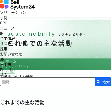
ソリューション
事例
BPO
ニュース
sustainability
IR
サステナビリティ
企業情報
これまでの主な活動
サステナビリティ
採用
お問い合わせ
JP
ホーム
日本語
サステナビリティ
English
社会貢献
検索
これまでの主な活動
検索
検索キーワード入力
これまでの主な活動