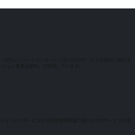
RM・BPOソリューションサービス及びCROサービスの提供に関わる
リューション事業の提供」で取得しています。
ーションセンターにおける医薬関連事業に関わる次のサービスの提