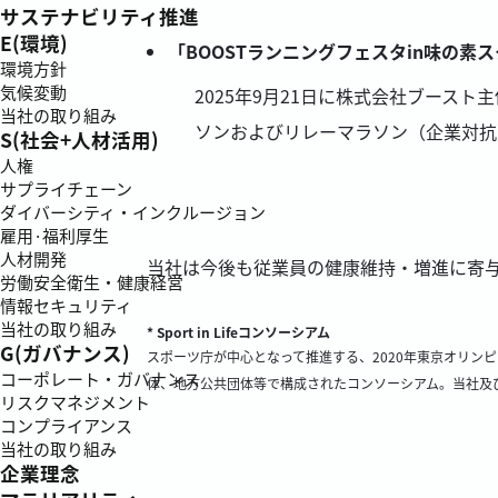
サステナビリティ推進
E(環境)
「BOOSTランニングフェスタin味の素
環境方針
気候変動
2025年9月21日に株式会社ブース
当社の取り組み
ソンおよびリレーマラソン（企業対抗
S(社会+人材活用)
人権
サプライチェーン
ダイバーシティ・インクルージョン
雇用·福利厚生
人材開発
当社は今後も従業員の健康維持・増進に寄
労働安全衛生・健康経営
情報セキュリティ
当社の取り組み
* Sport in Lifeコンソーシアム
G(ガバナンス)
スポーツ庁が中心となって推進する、2020年東京オリンピッ
コーポレート・ガバナンス
体、地方公共団体等で構成されたコンソーシアム。当社及び
リスクマネジメント
コンプライアンス
当社の取り組み
企業理念