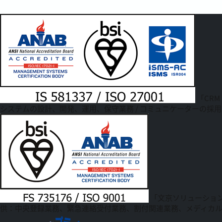
「CRM
システムの設計、開発、運用、保守業務 / コミュニケーターの採用
「文京ソリューショ
供：中央登録業務、緊急連絡受付業務、割付関連業務、メディカ