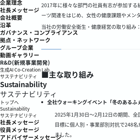
企業理念
2017年に様々な部門の社員有志が参加する
社長メッセージ
ーツ関連をはじめ、女性の健康課題やメン
会社概要
沿革
当社の労働安全衛生・健康経営の取り組み
ガバナンス・コンプライアンス
拠点・ネットワーク
グループ企業
動画ギャラリー
R&D(新規事業開発)
生成AI Co-Creation Lab.
■主な取り組み
サステナビリティ
Sustainability
サステナビリティ
全社ウォーキングイベント「冬のあるふ
トップへ
Sustainability
2025年1月30日～2月12日の期
サステナビリティ
社長メッセージ
目標に個人別・事業部別対抗で248
役員メッセージ
ました。
アドバイザーメッセージ