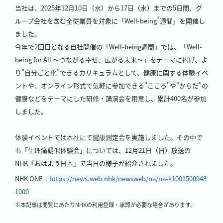
当社は、2025年12月10日（水）から17日（水）までの5日間、グ
*
ループ会社を含む全従業員を対象に「Well-being
週間」を開催し
ました。
今年で2回目となる自社開催の「Well-being週間」では、「Well-
being for All ～つながる幸せ、広がる未来～」をテーマに掲げ、よ
り"自分ごと化"できるカリキュラムとして、健康に関する体験イベ
ントや、オンライン形式で気軽に参加できる"こころ"や"からだ"の
健康などをテーマにした研修・講演会を用意し、累計400名が参加
しました。
体験イベントでは本社にて健康測定会を実施しました。その中で
も「生理痛疑似体験会」については、12月21日（日）放送の
NHK『おはよう日本』で当日の様子が紹介されました。
NHK ONE：
https://news.web.nhk/newsweb/na/na-k1001500948
1000
※本記事は閲覧にあたりNHKの利用登録・承認が必要な場合があります。