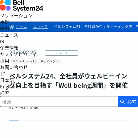
ソリューション
事例
ホーム
ニュース
ベルシステム24、全社員がウェルビーイング向上を目指
BPO
ニュース
IR
企業情報
2026.02.25
ニュース
サステナビリティ
採用
ベルシステム24ホールディングス
お問い合わせ
JP
ベルシステム24、全社員がウェルビーイン
日本語
グ向上を目指す「Well-being週間」を開催
English
検索
多様な個性が輝く働きがいのある環境づくりを目的に開催、
検索
検索キーワード入力
約400名が参加