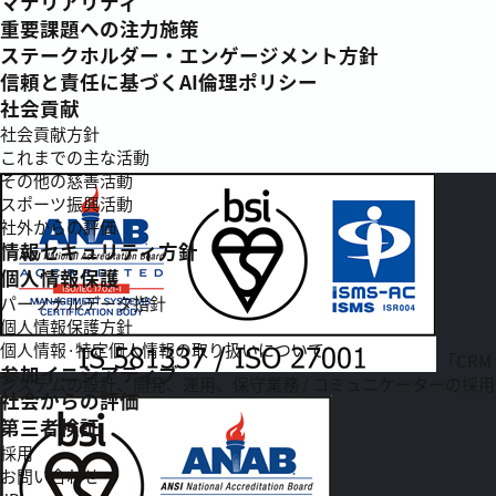
マテリアリティ
重要課題への注力施策
ステークホルダー・エンゲージメント方針
信頼と責任に基づくAI倫理ポリシー
社会貢献
社会貢献方針
これまでの主な活動
その他の慈善活動
スポーツ振興活動
社外からの評価
情報セキュリティ方針
個人情報保護
パーソナルデータ指針
個人情報保護方針
個人情報·特定個人情報の取り扱いについて
「CRM
参加イニシアティブ
システムの設計、開発、運用、保守業務 / コミュニケーターの採用
社会からの評価
第三者検証
採用
お問い合わせ