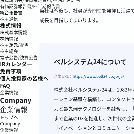
有価証券報告書/四半期報告書
当社は今後も、社員が専門性を発揮し活躍
統合報告書
株主通信
成長を目指してまいります。
株式情報
株式基本情報
株価情報
株主還元/配当
株主総会
電子公告/決算公告
ベルシステム24について
IRカレンダー
免責事項
企業URL：
https://www.bell24.co.jp/ja/
個人投資家の皆様へ
FAQ
株式会社ベルシステム24は、198
企業情報
Company
ーション基盤を構築し、コンタクトセ
企業情報
力と最先端テクノロジーを融合し、「
トップへ
まで企業のDXを推進し、次世代の企
Company
「イノベーションとコミュニケーシ
企業情報