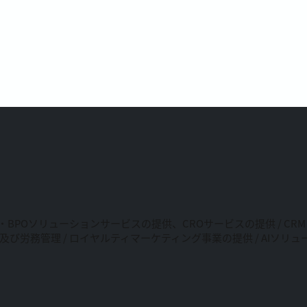
・BPOソリューションサービスの提供、CROサービスの提供 / C
及び労務管理 / ロイヤルティマーケティング事業の提供 / AIソ