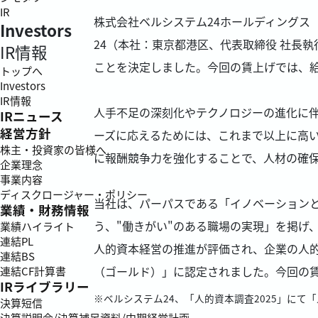
IR
株式会社ベルシステム24ホールディングス
Investors
24（本社：東京都港区、代表取締役 社長執行
IR情報
ことを決定しました。今回の賃上げでは、
トップへ
Investors
IR情報
人手不足の深刻化やテクノロジーの進化に
IRニュース
経営方針
ーズに応えるためには、これまで以上に高
株主・投資家の皆様へ
に報酬競争力を強化することで、人材の確
企業理念
事業内容
ディスクロージャー・ポリシー
当社は、パーパスである「イノベーションと
業績・財務情報
う、"働きがい"のある職場の実現」を掲げ
業績ハイライト
連結PL
人的資本経営の推進が評価され、企業の人的
連結BS
（ゴールド）」に認定されました。今回の
連結CF計算書
IRライブラリー
※ベルシステム24、「人的資本調査2025」に
決算短信
決算説明会/決算補足資料/中期経営計画