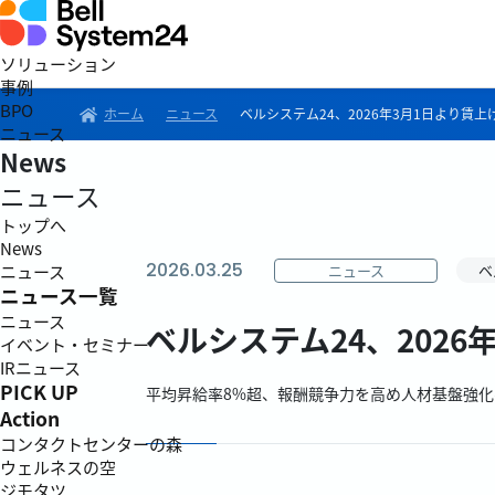
ソリューション
事例
BPO
ホーム
ニュース
ベルシステム24、2026年3月1日より賃上
ニュース
News
ニュース
トップへ
News
2026.03.25
ニュース
ベ
ニュース
ニュース一覧
ニュース
ベルシステム24、2026
イベント・セミナー
IRニュース
PICK UP
平均昇給率8%超、報酬競争力を高め人材基盤強化
Action
コンタクトセンターの森
ウェルネスの空
ジモタツ