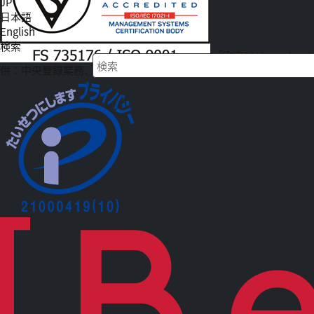
JP
日本語
English
検索
「文京ソリューショ
供：中央登録業務、緊急連絡受付業務、割付関連業務、メディカ
検索キーワード入力