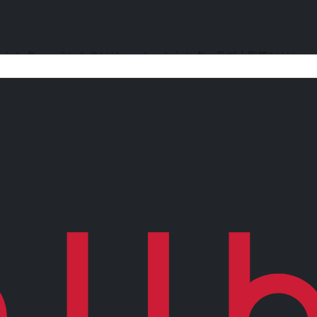
ンセンター、さいたまソリューションセンター及び大阪第1ソリュ
ルインフォメーションサービス業務」で取得しています。