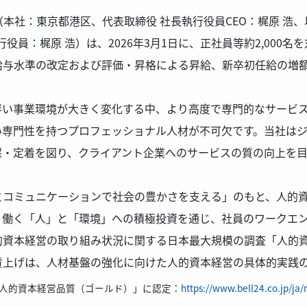
（本社：東京都港区、代表取締役 社長執行役員CEO：梶原 浩
役員：梶原 浩）は、2026年3月1日に、正社員等約2,000
給与水準の改定および評価・昇格による昇給、新卒初任給の増
伴い事業環境が大きく変化する中、より高度で専門的なサービス
い専門性を持つプロフェッショナル人材が不可欠です。当社は
保・定着を図り、クライアント企業へのサービスの質の向上を目
コミュニケーションで社会の豊かさを支える」のもと、人的資
、働く「人」と「環境」への積極投資を通じ、社員のワークエ
資本経営の取り組み状況に関する日本最大規模の調査「人的資
賃上げは、人材基盤の強化に向けた人的資本経営の具体的実践
て「人的資本経営品質（ゴールド）」に認定：
https://www.bell24.co.jp/ja