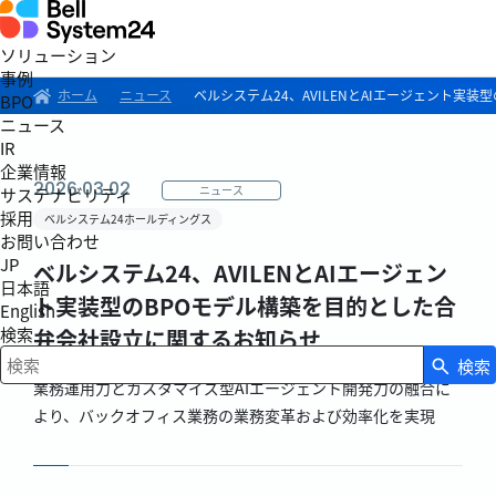
ソリューション
事例
ホーム
ニュース
ベルシステム24、AVILENとAIエージェント実
BPO
ニュース
IR
企業情報
2026.03.02
ニュース
サステナビリティ
採用
ベルシステム24ホールディングス
お問い合わせ
JP
ベルシステム24、AVILENとAIエージェン
日本語
ト実装型のBPOモデル構築を目的とした合
English
検索
弁会社設立に関するお知らせ
検索
検索キーワード入力
業務運用力とカスタマイズ型AIエージェント開発力の融合に
より、バックオフィス業務の業務変革および効率化を実現