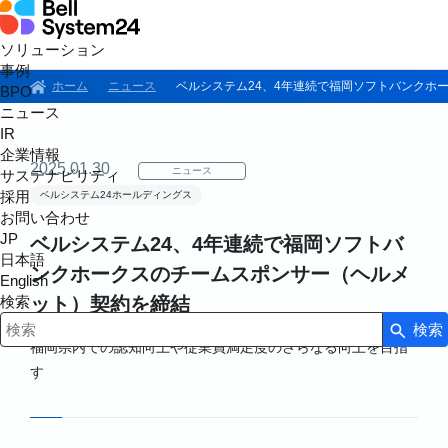
ソリューション
事例
ホーム
ニュース
ベルシステム24、4年連続で福岡ソフトバンクホ
BPO
ニュース
IR
企業情報
2025.01.30
ニュース
サステナビリティ
採用
ベルシステム24ホールディングス
お問い合わせ
JP
ベルシステム24、4年連続で福岡ソフトバ
日本語
ンクホークスのチームスポンサー（ヘルメ
English
検索
ット）契約を締結
検索
検索キーワード入力
福岡県内での認知向上や従業員満足度のさらなる向上を目指
す