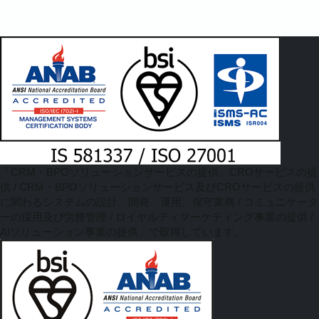
「CRM・BPOソリューションサービスの提供、CROサービスの提
供 / CRM・BPOソリューションサービス及びCROサービスの提供
に関わるシステムの設計、開発、運用、保守業務 / コミュニケータ
ーの採用及び労務管理 / ロイヤルティマーケティング事業の提供 /
AIソリューション事業の提供」で取得しています。