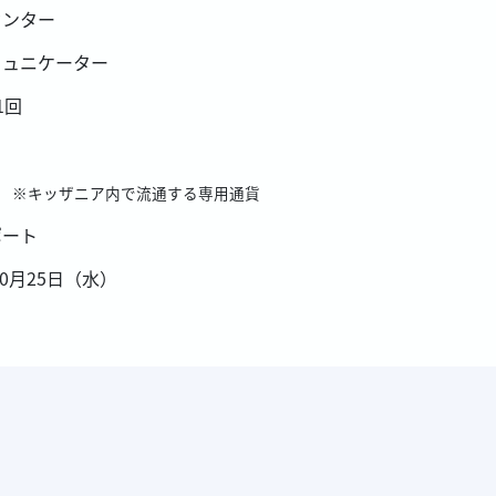
センター
ミュニケーター
1回
ゾ
※キッザニア内で流通する専用通貨
ポート
10月25日（水）