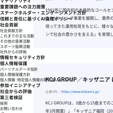
マテリアリティ
重要課題への注力施策
1982年に国内初の本格的なコール
ステークホルダー・エンゲージメント方針
ウトソーシング事業を展開し、業界
信頼と責任に基づくAI倫理ポリシー
社会貢献
培ってきた運用知見をもとに、様々
社会貢献方針
ンで社会の豊かさを支える」を実現
これまでの主な活動
その他の慈善活動
スポーツ振興活動
社外からの評価
情報セキュリティ方針
個人情報保護
パーソナルデータ指針
個人情報保護方針
KCJ GROUP／キッザニア
個人情報·特定個人情報の取り扱いについて
参加イニシアティブ
社会からの評価
企業URL：
https://www.kidzania.jp/
第三者検証
KCJ GROUPは、3歳から15歳ま
採用
お問い合わせ
年3月開業）」「キッザニア福岡（2