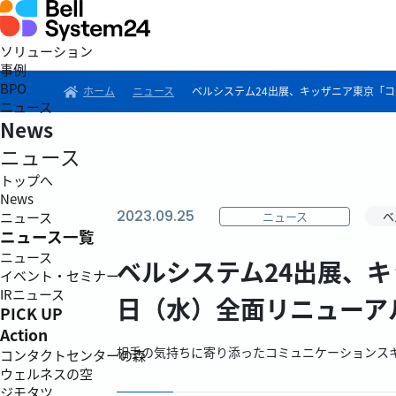
ソリューション
事例
BPO
ホーム
ニュース
ベルシステム24出展、キッザニア東京「コ
ニュース
News
ニュース
トップへ
News
2023.09.25
ニュース
ベ
ニュース
ニュース一覧
ニュース
ベルシステム24出展、キ
イベント・セミナー
IRニュース
日（水）全面リニューア
PICK UP
Action
相手の気持ちに寄り添ったコミュニケーションス
コンタクトセンターの森
ウェルネスの空
ジモタツ