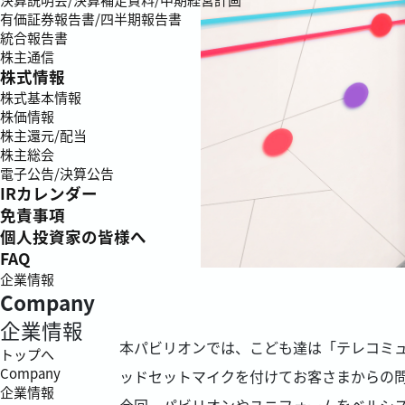
有価証券報告書/四半期報告書
統合報告書
株主通信
株式情報
株式基本情報
株価情報
株主還元/配当
株主総会
電子公告/決算公告
IRカレンダー
免責事項
個人投資家の皆様へ
FAQ
企業情報
Company
企業情報
本パビリオンでは、こども達は「テレコミ
トップへ
Company
ッドセットマイクを付けてお客さまからの
企業情報
今回、パビリオンやユニフォームをベルシス