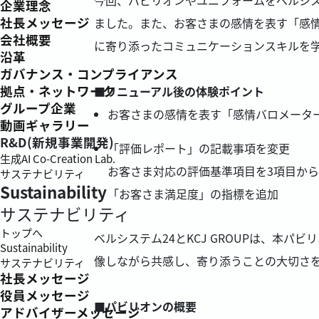
企業理念
社長メッセージ
ました。また、お客さまの感情を表す「感
会社概要
に寄り添ったコミュニケーションスキルを
沿革
ガバナンス・コンプライアンス
拠点・ネットワーク
■リニューアル後の体験ポイント
グループ企業
お客さまの感情を表す「感情バロメータ
動画ギャラリー
R&D(新規事業開発)
「評価レポート」の記載事項を変更
生成AI Co-Creation Lab.
お客さま対応の評価基準項目を3項目から
サステナビリティ
Sustainability
「お客さま満足度」の指標を追加
サステナビリティ
トップへ
ベルシステム24とKCJ GROUPは、本
Sustainability
像しながら共感し、寄り添うことの大切さ
サステナビリティ
社長メッセージ
役員メッセージ
■パビリオンの概要
アドバイザーメッセージ