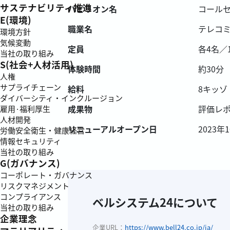
サステナビリティ推進
パビリオン名
コール
E(環境)
職業名
テレコ
環境方針
気候変動
定員
各4名／
当社の取り組み
S(社会+人材活用)
体験時間
約30分
人権
サプライチェーン
給料
8キッ
ダイバーシティ・インクルージョン
成果物
評価レ
雇用·福利厚生
人材開発
リニューアルオープン日
2023年
労働安全衛生・健康経営
情報セキュリティ
当社の取り組み
G(ガバナンス)
コーポレート・ガバナンス
リスクマネジメント
コンプライアンス
ベルシステム24について
当社の取り組み
企業理念
企業URL：
https://www.bell24.co.jp/ja/