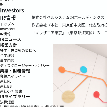
IR
Investors
IR情報
株式会社ベルシステム24ホールディングス（本
トップへ
株式会社（本社：東京都中央区、代表取締役社長
Investors
「キッザニア東京」（東京都江東区）の「コー
IR情報
IRニュース
経営方針
株主・投資家の皆様へ
企業理念
事業内容
ディスクロージャー・ポリシー
業績・財務情報
業績ハイライト
連結PL
連結BS
連結CF計算書
IRライブラリー
決算短信
決算説明会/決算補足資料/中期経営計画