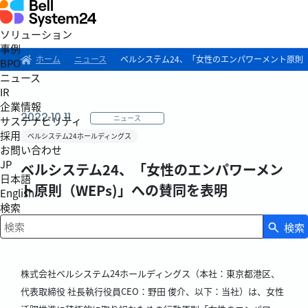
ソリューション
事例
ホーム
ニュース
ベルシステム24、「女性のエンパワーメント原則（
BPO
ニュース
IR
企業情報
2022.10.11
ニュース
サステナビリティ
採用
ベルシステム24ホールディングス
お問い合わせ
JP
ベルシステム24、「女性のエンパワーメン
日本語
ト原則（WEPs)」への賛同を表明
English
検索
検索
検索キーワード入力
株式会社ベルシステム24ホールディングス（本社：東京都港区、
代表取締役 社長執行役員CEO：野田 俊介、以下：当社）は、女性