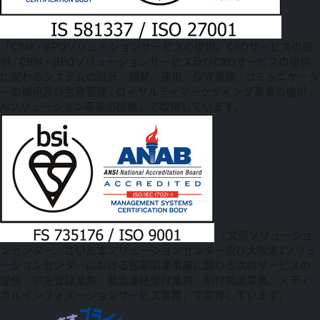
「CRM・BPOソリューションサービスの提供、CROサービスの提
供 / CRM・BPOソリューションサービス及びCROサービスの提供
に関わるシステムの設計、開発、運用、保守業務 / コミュニケータ
ーの採用及び労務管理 / ロイヤルティマーケティング事業の提供 /
AIソリューション事業の提供」で取得しています。
「文京ソリューショ
ンセンター、さいたまソリューションセンター及び大阪第1ソリュ
ーションセンターにおける医薬関連事業に関わる次のサービスの
提供：中央登録業務、緊急連絡受付業務、割付関連業務、メディ
カルインフォメーションサービス業務」で取得しています。