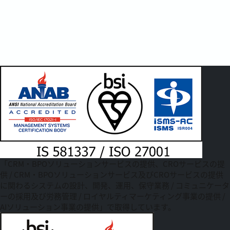
「CRM・BPOソリューションサービスの提供、CROサービスの提
供 / CRM・BPOソリューションサービス及びCROサービスの提供
に関わるシステムの設計、開発、運用、保守業務 / コミュニケータ
ーの採用及び労務管理 / ロイヤルティマーケティング事業の提供 /
AIソリューション事業の提供」で取得しています。