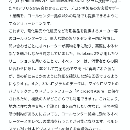
2」(以下:HoloLens 2)と DataMesh社の3Dホログラム技術を活用し
たMRアプリを組み合わせることで、デロンギ製品のお客様サポー
ト業務を、コールセンター拠点以外の場所でも提供できるように
するソリューションです。
これまで、電化製品や化粧品など有形製品を提供するメーカー等
のコールセンターでは、膨大な数の製品をセンター内に設置し、
問い合わせごとにオペレーターが実物を手に取り、実際に本体や
部品を動かしながら対応していました。HoloLens 2を活用したソ
リューションを用いることで、オペレーターは、消費者からの問
い合わせに際し、3Dとして完全な形で空間上に再現された製品
が、目の前にあるかのように詳細を確認しながら回答できるよう
になります。また、3Dホログラムのデータは、マイクロソフトの
パブリッククラウドプラットフォーム「Microsoft Azure」に保存
されるため、複数の人がどこからでも利用できます。これにより、
地方に住む方や育児・介護と仕事を両立したい方など、時間や場
所の制約がある方においても、コールセンター拠点に勤めるオペ
レーターと同レベルの業務を行うことが可能になります。ベルシ
ステム24では本ビジネスモデルの特許を申請済みです。