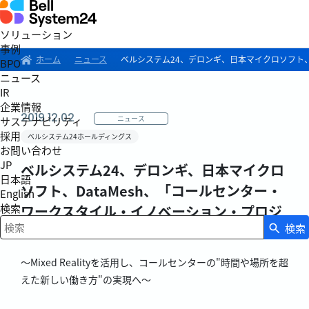
ソリューション
事例
ホーム
ニュース
ベルシステム24、デロンギ、日本マイクロソフト、
BPO
ニュース
IR
企業情報
2019.12.02
ニュース
サステナビリティ
採用
ベルシステム24ホールディングス
お問い合わせ
JP
ベルシステム24、デロンギ、日本マイクロ
日本語
ソフト、DataMesh、「コールセンター・
English
検索
ワークスタイル・イノベーション・プロジ
検索
ェクト」開始
検索キーワード入力
～Mixed Realityを活用し、コールセンターの"時間や場所を超
えた新しい働き方"の実現へ～