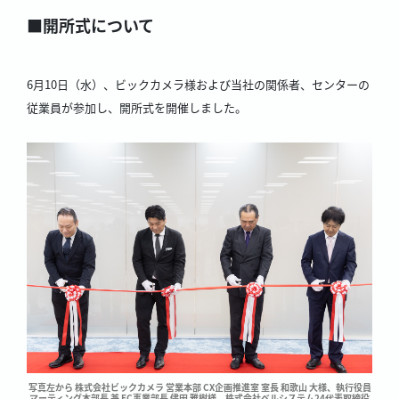
■開所式について
6月10日（水）、ビックカメラ様および当社の関係者、センターの
従業員が参加し、開所式を開催しました。
写真左から 株式会社ビックカメラ 営業本部 CX企画推進室 室長 和歌山 大様、執行役員
マーティング本部長 兼 EC事業部長 儘田 雅樹様、
株式会社ベルシステム24代表取締役