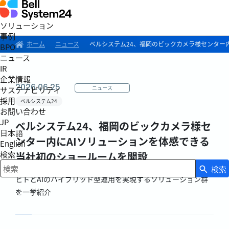
ソリューション
事例
ホーム
ニュース
ベルシステム24、福岡のビックカメラ様センター
BPO
ニュース
IR
企業情報
2026.06.25
ニュース
サステナビリティ
採用
ベルシステム24
お問い合わせ
JP
ベルシステム24、福岡のビックカメラ様セ
日本語
ンター内にAIソリューションを体感できる
English
検索
当社初のショールームを開設
検索
検索キーワード入力
ヒトとAIのハイブリッド型運用を実現するソリューション群
を一挙紹介