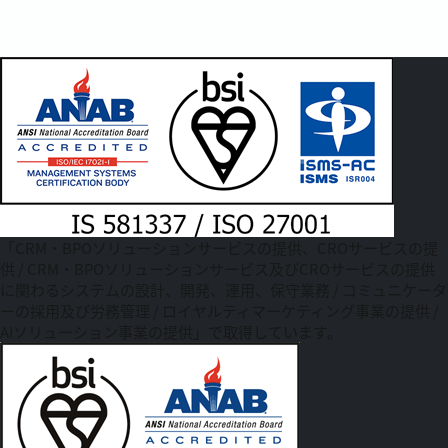
「CRM・BPOソリューションサービスの提供、CROサービスの提
供 / CRM・BPOソリューションサービス及びCROサービスの提供
に関わるシステムの設計、開発、運用、保守業務 / コミュニケータ
ーの採用及び労務管理 / ロイヤルティマーケティング事業の提供 /
AIソリューション事業の提供」で取得しています。