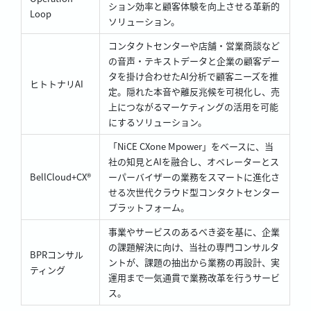
ション効率と顧客体験を向上させる革新的
Loop
ソリューション。
コンタクトセンターや店舗・営業商談など
の音声・テキストデータと企業の顧客デー
タを掛け合わせたAI分析で顧客ニーズを推
ヒトトナリAI
定。隠れた本音や離反兆候を可視化し、売
上につながるマーケティングの活用を可能
にするソリューション。
「NiCE CXone Mpower」をベースに、当
社の知見とAIを融合し、オペレーターとス
BellCloud+CX®
ーパーバイザーの業務をスマートに進化さ
せる次世代クラウド型コンタクトセンター
プラットフォーム。
事業やサービスのあるべき姿を基に、企業
の課題解決に向け、当社の専門コンサルタ
BPRコンサル
ントが、課題の抽出から業務の再設計、実
ティング
運用まで一気通貫で業務改革を行うサービ
ス。