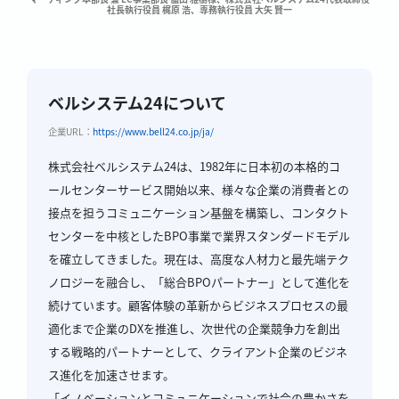
社長執行役員 梶原 浩、専務執行役員 大矢 賢一
ベルシステム24について
企業URL：
https://www.bell24.co.jp/ja/
株式会社ベルシステム24は、1982年に日本初の本格的コ
ールセンターサービス開始以来、様々な企業の消費者との
接点を担うコミュニケーション基盤を構築し、コンタクト
センターを中核としたBPO事業で業界スタンダードモデル
を確立してきました。現在は、高度な人材力と最先端テク
ノロジーを融合し、「総合BPOパートナー」として進化を
続けています。顧客体験の革新からビジネスプロセスの最
適化まで企業のDXを推進し、次世代の企業競争力を創出
する戦略的パートナーとして、クライアント企業のビジネ
ス進化を加速させます。
「イノベーションとコミュニケーションで社会の豊かさを