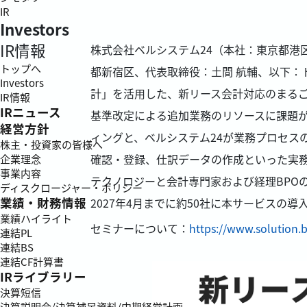
IR
Investors
IR情報
株式会社ベルシステム24（本社：東京都港
トップへ
都新宿区、代表取締役：土間 航輔、以下：ト
Investors
計」を活用した、新リース会計対応のまる
IR情報
IRニュース
基準改定による追加業務のリソースに課題
経営方針
ィングと、ベルシステム24が業務プロセス
株主・投資家の皆様へ
確認・登録、仕訳データの作成といった実
企業理念
事業内容
テクノロジーと会計専門家および経理BPO
ディスクロージャー・ポリシー
業績・財務情報
2027年4月までに約50社に本サービスの
業績ハイライト
セミナーについて：
https://www.solution.
連結PL
連結BS
連結CF計算書
IRライブラリー
決算短信
決算説明会/決算補足資料/中期経営計画