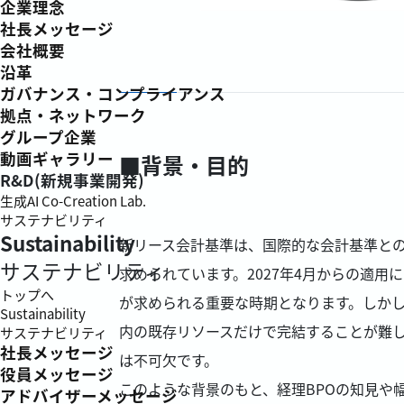
企業理念
社長メッセージ
会社概要
沿革
ガバナンス・コンプライアンス
拠点・ネットワーク
グループ企業
動画ギャラリー
■背景・目的
R&D(新規事業開発)
生成AI Co-Creation Lab.
サステナビリティ
Sustainability
新リース会計基準は、国際的な会計基準と
サステナビリティ
求められています。2027年4月からの適用
トップへ
が求められる重要な時期となります。しか
Sustainability
内の既存リソースだけで完結することが難
サステナビリティ
社長メッセージ
は不可欠です。
役員メッセージ
このような背景のもと、経理BPOの知見や
アドバイザーメッセージ