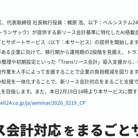
区、代表取締役 社長執行役員：梶原 浩、以下：ベルシステム2
ランザック）が提供する新リース会計基準に特化したAI搭載自
ごとサポートサービス（以下：本サービス）の提供を開始しま
がある企業に向けて、移行期から運用期の2段階を見据え、トラ
の整理や初期設定といった「Transリース会計」導入支援から
務作業を人手によって支援することで企業の負担軽減を図りま
の知見を一体化することで、新リース会計対応をまるごと支援
導入を目指します。また、本日2月19日14時より本サービスに
bell24.co.jp/ja/seminar/2026_0219_CP