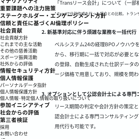
マテリアリティ
「Transリース会計」について（一部
重要課題への注力施策
* Excelで仕訳作成を行った場合との比較。トラ
ステークホルダー・エンゲージメント方針
信頼と責任に基づくAI倫理ポリシー
社会貢献
新基準対応に伴う煩雑な業務を一括代行
社会貢献方針
ベルシステム24の経理BPOノウハウ
これまでの主な活動
その他の慈善活動
から、移行期に一括で対応が必要とな
スポーツ振興活動
社外からの評価
の登録、自動生成された仕訳データの
情報セキュリティ方針
ージ価格で用意しており、規模を問わ
個人情報保護
パーソナルデータ指針
個人情報保護方針
オプションとして公認会計士による専門
個人情報·特定個人情報の取り扱いについて
参加イニシアティブ
リース期間の判定や会計方針の策定と
社会からの評価
認会計士による専門コンサルティング
第三者検証
用代行も可能です。
採用
お問い合わせ