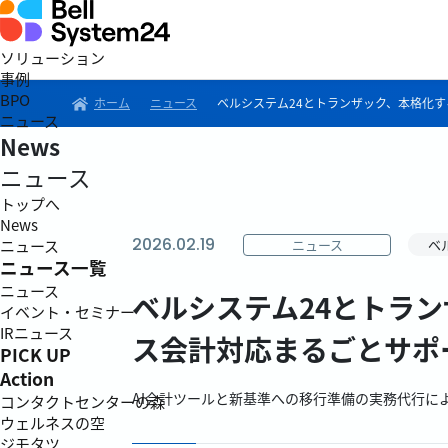
ソリューション
事例
BPO
ホーム
ニュース
ベルシステム24とトランザック、本格化
ニュース
News
ニュース
トップへ
News
2026.02.19
ニュース
ベ
ニュース
ニュース一覧
ニュース
ベルシステム24とトラ
イベント・セミナー
IRニュース
ス会計対応まるごとサポ
PICK UP
Action
AI会計ツールと新基準への移行準備の実務代行に
コンタクトセンターの森
ウェルネスの空
ジモタツ