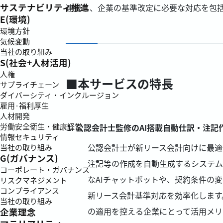
サステナビリティ推進
連携し、企業の基準改定に必要な対応を包
E(環境)
環境方針
気候変動
当社の取り組み
S(社会+人材活用)
人権
■本サービスの特長
サプライチェーン
ダイバーシティ・インクルージョン
雇用·福利厚生
人材開発
労働安全衛生・健康経営
公認会計士監修のAI搭載自動仕訳・注記作
情報セキュリティ
公認会計士が新リース会計向けに最適化
当社の取り組み
G(ガバナンス)
注記等の作成を自動生成するシステム
コーポレート・ガバナンス
なAIチャットボットや、契約条件の
リスクマネジメント
コンプライアンス
新リース会計基準対応を効率化します
当社の取り組み
の適用を控える企業にとって活用メリ
企業理念