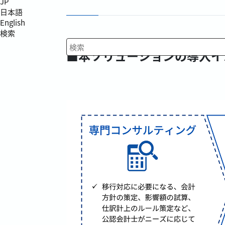
JP
日本語
English
検索
■本ソリューションの導入イ
検索キーワード入力