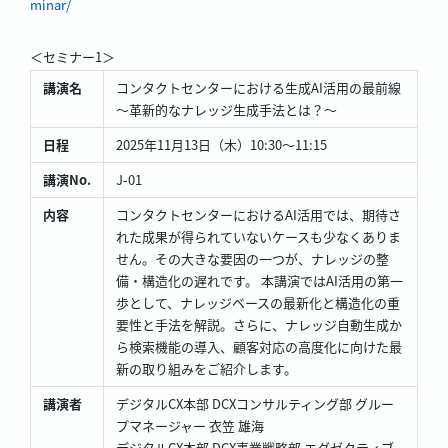
minar/
＜セミナー1＞
講演名
コンタクトセンターにおける生成AI活用の最前線
～革新的なナレッジ生成手法とは？～
日程
2025年11月13日（木）10:30～11:15
講演No.
J-01
内容
コンタクトセンターにおけるAI活用では、期待さ
れた成果が得られていないケースも少なくありま
せん。その大きな要因の一つが、ナレッジの整
備・構造化の遅れです。 本講演ではAI活用の第一
歩として、ナレッジベースの最新化と構造化の重
要性と手法を解説。さらに、ナレッジ自動生成か
ら検索機能の導入、顧客対応の高度化に向けた最
新の取り組みをご紹介します。
講演者
デジタルCX本部 DCXコンサルティング部 グルー
プマネージャー 衣笠 雄海
デジタルCX本部 DCX事業戦略部 エグゼクティブ