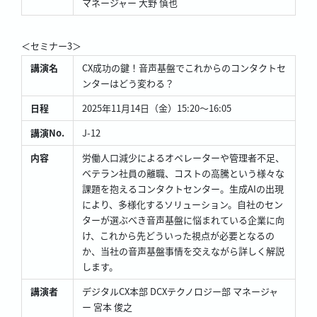
マネージャー 大野 慎也
＜セミナー3＞
講演名
CX成功の鍵！音声基盤でこれからのコンタクトセ
ンターはどう変わる？
日程
2025年11月14日（金）15:20～16:05
講演No.
J-12
内容
労働人口減少によるオペレーターや管理者不足、
ベテラン社員の離職、コストの高騰という様々な
課題を抱えるコンタクトセンター。生成AIの出現
により、多様化するソリューション。自社のセン
ターが選ぶべき音声基盤に悩まれている企業に向
け、これから先どういった視点が必要となるの
か、当社の音声基盤事情を交えながら詳しく解説
します。
講演者
デジタルCX本部 DCXテクノロジー部 マネージャ
ー 宮本 俊之