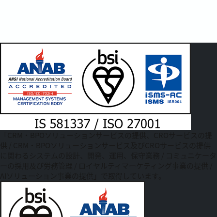
「CRM・BPOソリューションサービスの提供、CROサービスの提
供 / CRM・BPOソリューションサービス及びCROサービスの提供
に関わるシステムの設計、開発、運用、保守業務 / コミュニケータ
ーの採用及び労務管理 / ロイヤルティマーケティング事業の提供 /
AIソリューション事業の提供」で取得しています。