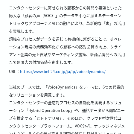
コンタクトセンターに寄せられる顧客からの質問や要望といった
膨大な「顧客の声（VOC）」のデータを中心に据えるデータセン
トリックなアプローチとAIとの融合により、革新的な「声」の活用
を実現します。
煩雑なプロセスがデータを通じて有機的に繋がることで、オペレ
ーション現場の業務効率化から顧客への応対品質の向上、クライ
アント企業の売上貢献やマーケティング施策、新商品開発への活用
まで無限大の付加価値を創出します。
URL：
https://www.bell24.co.jp/ja/lp/voicedynamics/
当社のブースでは、「VoiceDynamics」をテーマに、6つの代表的
なソリューションを用意します。
コンタクトセンターの全応対プロセスの自動化を実現するソリュ
ーション「Hybrid Operation Loop」や、通話データから顧客ニー
ズを推定する「ヒトトナリAI」、そのほか、クラウド型次世代コ
ンタクトセンタープラットフォーム、VOC分析、ナレッジマネジメ
ントなど、多くの企業が抱える課題の解決に繋がるソリューショ