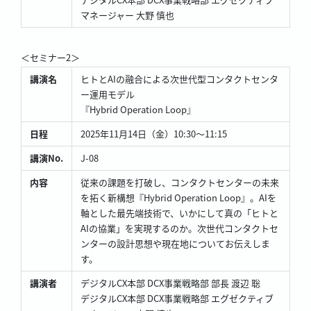
マネージャー 大野 慎也
＜セミナー2＞
講演名
ヒトとAIの融合による次世代型コンタクトセンタ
ー運用モデル
『Hybrid Operation Loop』
日程
2025年11月14日（金）10:30～11:15
講演No.
J-08
内容
従来の課題を打破し、コンタクトセンターの未来
を拓く新構想『Hybrid Operation Loop』。AIを
軸とした最先端技術で、いかにして真の「ヒトと
AIの協業」を実現するのか。次世代コンタクトセ
ンターの設計思想や現在地についてお伝えしま
す。
講演者
デジタルCX本部 DCX事業戦略部 部長 渡辺 聡
デジタルCX本部 DCX事業戦略部 エグゼクティブ