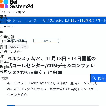
ソリューション
事例
ホーム
ニュース
ベルシステム24、11月13日・14日開催の「コール
BPO
ニュース
IR
企業情報
2025.10.30
ニュース
サステナビリティ
採用
ベルシステム24
お問い合わせ
JP
ベルシステム24、11月13日・14日開催の
日本語
「コールセンター/CRMデモ＆コンファレ
English
検索
ンス2025 in東京」に出展
検索
検索キーワード入力
新コンセプト「VoiceDynamics」を掲げ、通話データ×生成
AIによりコンタクトセンターの新たなCXを実現するソリュー
ションを紹介