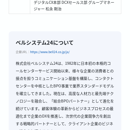
デジタルCX本部 DCXセールス部 グループマネー
ジャー 松永 剛治
ベルシステム24について
企業URL：
https://www.bell24.co.jp/ja/
株式会社ベルシステム24は、1982年に日本初の本格的コ
ールセンターサービス開始以来、様々な企業の消費者との
接点を担うコミュニケーション基盤を構築し、コンタクト
センターを中核としたBPO事業で業界スタンダードモデル
を確立してきました。現在は、高度な人材力と最先端テク
ノロジーを融合し、「総合BPOパートナー」として進化を
続けています。顧客体験の革新からビジネスプロセスの最
適化まで企業のDXを推進し、次世代の企業競争力を創出
する戦略的パートナーとして、クライアント企業のビジネ