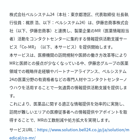
株式会社ベルシステム24（本社：東京都港区、代表取締役 社長執
行役員：梶原 浩、以下：ベルシステム24）は、伊藤忠商事株式会
社（以下、伊藤忠商事）と連携し、製薬企業のMR（医薬情報担当
者）活動をコンタクトセンターに集約する情報提供活動支援サー
ビス「Co-MR」（以下、本サービス）を提供開始します。
本サービスは、医療機関の訪問規制や医師の働き方改革等により
MRと医師との接点が少なくなっている中、伊藤忠グループの医薬
領域での戦略伴走経験やパートナーアライアンス、ベルシステム
24の医薬分野の有資格者などの専門人材やコンタクトセンターノ
ウハウを活用することで一気通貫の情報提供活動支援を提供しま
す。
これにより、医薬品に関する適正な情報提供を効率的に実施し、
訪問が難しいエリアの医療従事者への情報提供やアポイントを取
得することで、MRの工数削減や処方拡大を実現します。
サービスURL：
https://www.solution.bell24.co.jp/ja/solution/m
edical/co-mr/