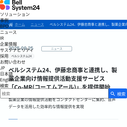
ソリューション
事例
ホーム
ニュース
ベルシステム24、伊藤忠商事と連携し、製薬企業向
BPO
ニュース
IR
企業情報
2025.09.25
ニュース
サステナビリティ
採用
ベルシステム24
お問い合わせ
JP
ベルシステム24、伊藤忠商事と連携し、製
日本語
薬企業向け情報提供活動支援サービス
English
検索
「Co-MR(コーエムアール)」を提供開始
検索
検索キーワード入力
製薬企業の情報提供活動をコンタクトセンターに集約、音声
データを活用した効率的な情報提供を実現