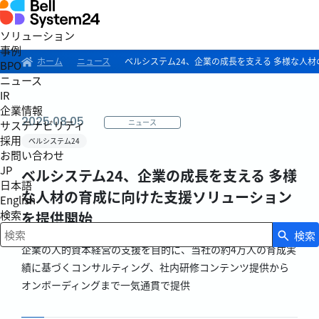
ソリューション
事例
ホーム
ニュース
ベルシステム24、企業の成長を支える 多様な人
BPO
ニュース
IR
企業情報
2025.08.05
ニュース
サステナビリティ
採用
ベルシステム24
お問い合わせ
JP
ベルシステム24、企業の成長を支える 多様
日本語
な人材の育成に向けた支援ソリューション
English
検索
を提供開始
検索
検索キーワード入力
企業の人的資本経営の支援を目的に、当社の約4万人の育成実
績に基づくコンサルティング、社内研修コンテンツ提供から
オンボーディングまで一気通貫で提供