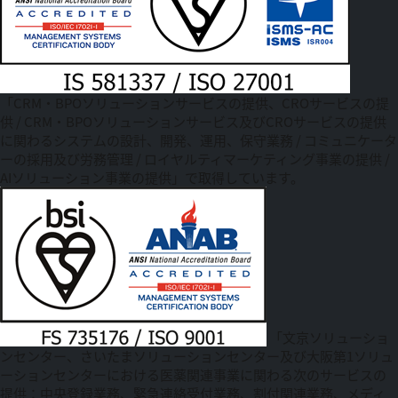
「CRM・BPOソリューションサービスの提供、CROサービスの提
供 / CRM・BPOソリューションサービス及びCROサービスの提供
に関わるシステムの設計、開発、運用、保守業務 / コミュニケータ
ーの採用及び労務管理 / ロイヤルティマーケティング事業の提供 /
AIソリューション事業の提供」で取得しています。
「文京ソリューショ
ンセンター、さいたまソリューションセンター及び大阪第1ソリュ
ーションセンターにおける医薬関連事業に関わる次のサービスの
提供：中央登録業務、緊急連絡受付業務、割付関連業務、メディ