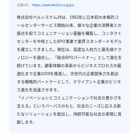
企業URL：
https://www.bell24.co.jp/ja/
株式会社ベルシステム24は、1982年に日本初の本格的コ
ールセンターサービス開始以来、様々な企業の消費者との
接点を担うコミュニケーション基盤を構築し、コンタクト
センターを中核としたBPO事業で業界スタンダードモデル
を確立してきました。現在は、高度な人材力と最先端テク
ノロジーを融合し、「総合BPOパートナー」として進化を
続けています。顧客体験の革新からビジネスプロセスの最
適化まで企業のDXを推進し、次世代の企業競争力を創出
する戦略的パートナーとして、クライアント企業のビジネ
ス進化を加速させます。
「イノベーションとコミュニケーションで社会の豊かさを
支える」というパーパスのもと、社会のニーズに応える新
たなソリューションを創出し、持続可能な社会の実現に貢
献します。