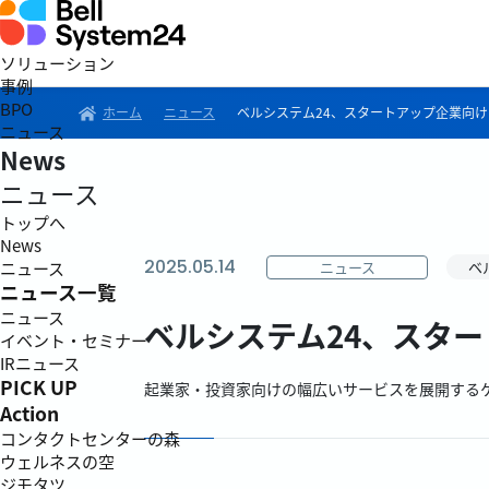
ソリューション
事例
BPO
ホーム
ニュース
ベルシステム24、スタートアップ企業向
ニュース
News
ニュース
トップへ
News
2025.05.14
ニュース
ベ
ニュース
ニュース一覧
ニュース
ベルシステム24、スタ
イベント・セミナー
IRニュース
PICK UP
起業家・投資家向けの幅広いサービスを展開する
Action
コンタクトセンターの森
ウェルネスの空
ジモタツ