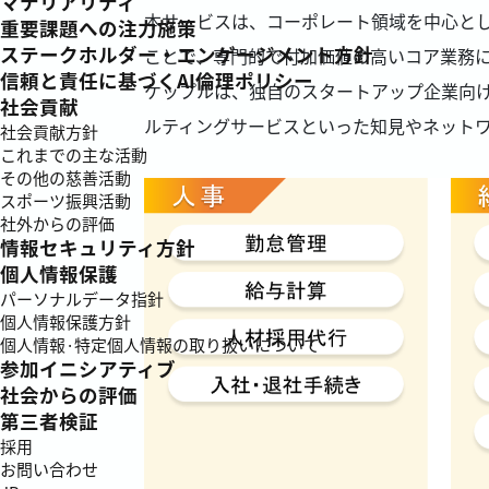
マテリアリティ
本サービスは、コーポレート領域を中心と
重要課題への注力施策
ステークホルダー・エンゲージメント方針
ことで、専門的で付加価値の高いコア業務
信頼と責任に基づくAI倫理ポリシー
ケップルは、独自のスタートアップ企業向
社会貢献
ルティングサービスといった知見やネット
社会貢献方針
これまでの主な活動
その他の慈善活動
スポーツ振興活動
社外からの評価
情報セキュリティ方針
個人情報保護
パーソナルデータ指針
個人情報保護方針
個人情報·特定個人情報の取り扱いについて
参加イニシアティブ
社会からの評価
第三者検証
採用
お問い合わせ