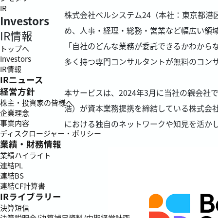
IR
株式会社ベルシステム24（本社：東京都港
Investors
め、人事・経理・総務・営業など幅広い領
IR情報
「自社のどんな業務が委託できるかわからな
トップへ
Investors
多く持つ専門コンサルタントが無料のコン
IR情報
IRニュース
経営方針
本サービスは、2024年3月に当社の親会社
株主・投資家の皆様へ
浩）が資本業務提携を締結している株式会
企業理念
における独自のネットワークや知見を活か
事業内容
ディスクロージャー・ポリシー
業績・財務情報
業績ハイライト
連結PL
連結BS
連結CF計算書
IRライブラリー
決算短信
決算説明会/決算補足資料/中期経営計画