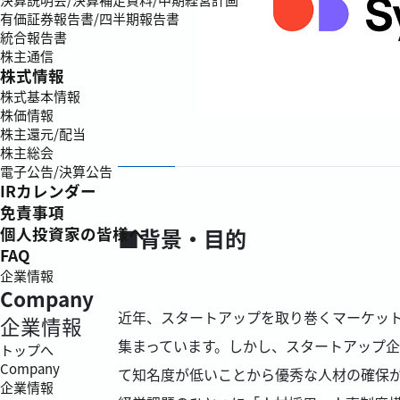
有価証券報告書/四半期報告書
統合報告書
株主通信
株式情報
株式基本情報
株価情報
株主還元/配当
株主総会
電子公告/決算公告
IRカレンダー
免責事項
■背景・目的
個人投資家の皆様へ
FAQ
企業情報
Company
近年、スタートアップを取り巻くマーケッ
企業情報
集まっています。しかし、スタートアップ
トップへ
Company
て知名度が低いことから優秀な人材の確保が
企業情報