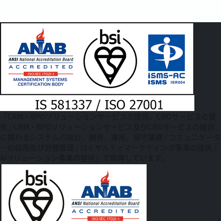
「CRM・BPOソリューションサービスの提供、CROサービスの提
供 / CRM・BPOソリューションサービス及びCROサービスの提供
に関わるシステムの設計、開発、運用、保守業務 / コミュニケータ
ーの採用及び労務管理 / ロイヤルティマーケティング事業の提供 /
AIソリューション事業の提供」で取得しています。