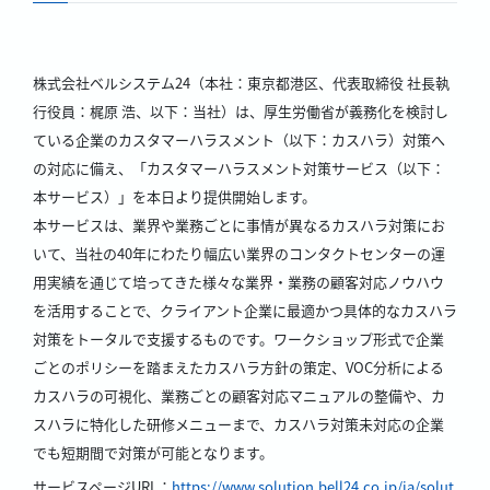
株式会社ベルシステム24（本社：東京都港区、代表取締役 社長執
行役員：梶原 浩、以下：当社）は、厚生労働省が義務化を検討し
ている企業のカスタマーハラスメント（以下：カスハラ）対策へ
の対応に備え、「カスタマーハラスメント対策サービス（以下：
本サービス）」を本日より提供開始します。
本サービスは、業界や業務ごとに事情が異なるカスハラ対策にお
いて、当社の40年にわたり幅広い業界のコンタクトセンターの運
用実績を通じて培ってきた様々な業界・業務の顧客対応ノウハウ
を活用することで、クライアント企業に最適かつ具体的なカスハラ
対策をトータルで支援するものです。ワークショップ形式で企業
ごとのポリシーを踏まえたカスハラ方針の策定、VOC分析による
カスハラの可視化、業務ごとの顧客対応マニュアルの整備や、カ
スハラに特化した研修メニューまで、カスハラ対策未対応の企業
でも短期間で対策が可能となります。
サービスページURL：
https://www.solution.bell24.co.jp/ja/solut