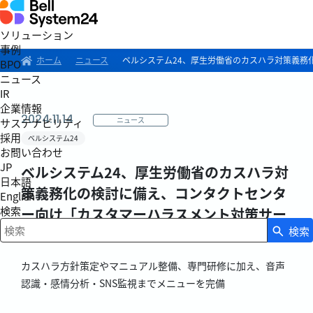
ソリューション
事例
ホーム
ニュース
ベルシステム24、厚生労働省のカスハラ対策義務
BPO
ニュース
IR
企業情報
2024.11.14
ニュース
サステナビリティ
採用
ベルシステム24
お問い合わせ
JP
ベルシステム24、厚生労働省のカスハラ対
日本語
策義務化の検討に備え、コンタクトセンタ
English
検索
ー向け「カスタマーハラスメント対策サー
検索
ビス」を提供開始
検索キーワード入力
カスハラ方針策定やマニュアル整備、専門研修に加え、音声
認識・感情分析・SNS監視までメニューを完備