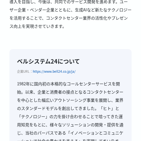
導入を目指し、今後は、共同でのサービス開発を進めます。ユー
ザー企業・ベンダー企業とともに、生成AIなど新たなテクノロジー
を活用することで、コンタクトセンター業界の活性化やプレゼン
ス向上を実現させていきます。
ベルシステム24について
企業URL：
https://www.bell24.co.jp/ja/
1982年に国内初の本格的なコールセンターサービスを開
始。以来、企業と消費者の接点となるコンタクトセンター
を中心とした幅広いアウトソーシング事業を展開し、業界
のスタンダードモデルを創出してきました。「ヒト」と
「テクノロジー」の力を掛け合わせることで培ってきた運
用知見をもとに、様々なソリューションの開発・提供を通
じ、当社のパーパスである「イノベーションとコミュニケ
ーションで社会の豊かさを支える」を実現してまいりま