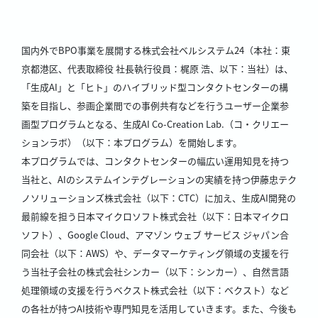
国内外でBPO事業を展開する株式会社ベルシステム24（本社：東
京都港区、代表取締役 社長執行役員：梶原 浩、以下：当社）は、
「生成AI」と「ヒト」のハイブリッド型コンタクトセンターの構
築を目指し、参画企業間での事例共有などを行うユーザー企業参
画型プログラムとなる、生成AI Co-Creation Lab.（コ・クリエー
ションラボ）（以下：本プログラム）を開始します。
本プログラムでは、コンタクトセンターの幅広い運用知見を持つ
当社と、AIのシステムインテグレーションの実績を持つ伊藤忠テク
ノソリューションズ株式会社（以下：CTC）に加え、生成AI開発の
最前線を担う日本マイクロソフト株式会社（以下：日本マイクロ
ソフト）、Google Cloud、アマゾン ウェブ サービス ジャパン合
同会社（以下：AWS）や、データマーケティング領域の支援を行
う当社子会社の株式会社シンカー（以下：シンカー）、自然言語
処理領域の支援を行うベクスト株式会社（以下：ベクスト）など
の各社が持つAI技術や専門知見を活用していきます。また、今後も