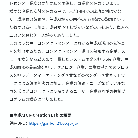
トセンター業務の実証実験を開始し、事業化を進めています。
様々な企業と検討を進める中で、未だ国内での成功事例は少な
く、環境面の課題や、生成AIからの回答の出力精度の課題といっ
た数々の障壁に加え、成果が予測しづらいなどの声もあり、導入へ
二の足を踏むケースが多くありました。
このような中、コンタクトセンターにおける生成AI活用の先進事
例を創出するため、コンタクトセンター運用を熟知する企業、ス
モール検証から導入まで一貫したシステム開発を担うSIer企業、生
成AI開発の最前線を担うテクノロジー企業、事業貢献までのプロセ
スを担うデータマーケティング企業などのベンダー企業ネットワ
ークによる課題解決力に加え、企業の課題・ニーズなどリアルな
声を常にプロジェクトに反映できるユーザー企業参画型の共創プ
ログラムの構築に至りました。
■生成AI Co-Creation Lab.の概要
詳細URL：
https://gai.bell24.co.jp/ja/