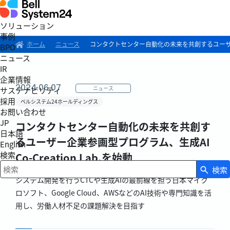
ソリューション
事例
ホーム
ニュース
コンタクトセンター自動化の未来を共創するユーザー企業参
BPO
ニュース
IR
企業情報
2024.06.07
ニュース
サステナビリティ
採用
ベルシステム24ホールディングス
お問い合わせ
JP
コンタクトセンター自動化の未来を共創す
日本語
るユーザー企業参画型プログラム、生成AI
English
検索
Co-Creation Lab.を始動
検索
検索キーワード入力
システム開発を行うCTCや生成AIの最前線を担う日本マイク
ロソフト、Google Cloud、AWSなどのAI技術や専門知識を活
用し、労働人材不足の課題解決を目指す