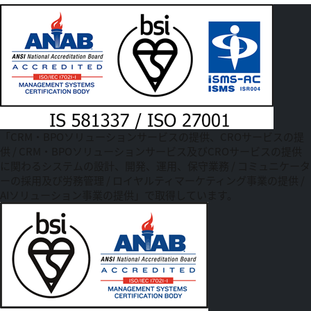
「CRM・BPOソリューションサービスの提供、CROサービスの提
供 / CRM・BPOソリューションサービス及びCROサービスの提供
に関わるシステムの設計、開発、運用、保守業務 / コミュニケータ
ーの採用及び労務管理 / ロイヤルティマーケティング事業の提供 /
AIソリューション事業の提供」で取得しています。