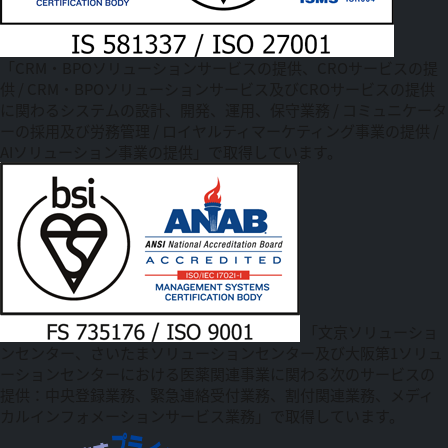
「CRM・BPOソリューションサービスの提供、CROサービスの提
供 / CRM・BPOソリューションサービス及びCROサービスの提供
に関わるシステムの設計、開発、運用、保守業務 / コミュニケータ
ーの採用及び労務管理 / ロイヤルティマーケティング事業の提供 /
AIソリューション事業の提供」で取得しています。
「文京ソリューショ
ンセンター、さいたまソリューションセンター及び大阪第1ソリュ
ーションセンターにおける医薬関連事業に関わる次のサービスの
提供：中央登録業務、緊急連絡受付業務、割付関連業務、メディ
カルインフォメーションサービス業務」で取得しています。