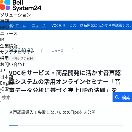
ソリューション
事例
ホーム
ニュース
VOCをサービス・商品開発に活かす音声認識シス
BPO
ニュース
IR
企業情報
2023.10.02
ニュース
サステナビリティ
採用
ベルシステム24
お問い合わせ
JP
VOCをサービス・商品開発に活かす音声認
日本語
識システムの活用オンラインセミナー「音
English
検索
声データ分析に基づく売上UPの法則」を
検索
10月6日（金）に開催
検索キーワード入力
音声認識導入で失敗しないためのTipsを大公開