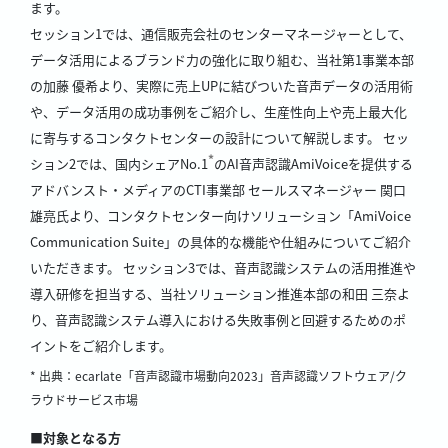
ます。
セッション1では、通信販売会社のセンターマネージャーとして、
データ活用によるブランド力の強化に取り組む、当社第1事業本部
の加藤 優希より、実際に売上UPに結びついた音声データの活用術
や、データ活用の成功事例をご紹介し、生産性向上や売上最大化
に寄与するコンタクトセンターの設計について解説します。 セッ
*
ション2では、国内シェアNo.1
のAI音声認識AmiVoiceを提供する
アドバンスト・メディアのCTI事業部 セールスマネージャー 関口
雄亮氏より、コンタクトセンター向けソリューション「AmiVoice
Communication Suite」の具体的な機能や仕組みについてご紹介
いただきます。 セッション3では、音声認識システムの活用推進や
導入研修を担当する、当社ソリューション推進本部の和田 三奈よ
り、音声認識システム導入における失敗事例と回避するためのポ
イントをご紹介します。
* 出典：ecarlate「音声認識市場動向2023」音声認識ソフトウェア/ク
ラウドサービス市場
■対象となる方