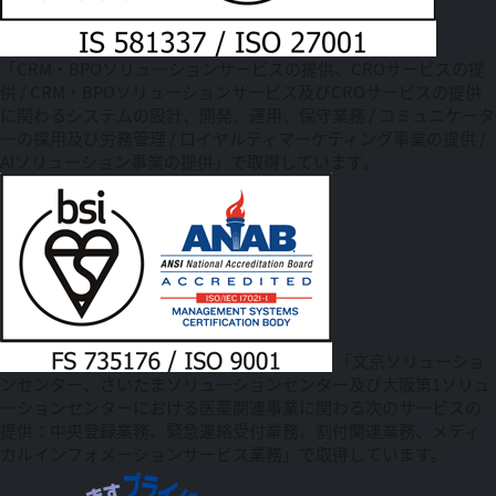
「CRM・BPOソリューションサービスの提供、CROサービスの提
供 / CRM・BPOソリューションサービス及びCROサービスの提供
に関わるシステムの設計、開発、運用、保守業務 / コミュニケータ
ーの採用及び労務管理 / ロイヤルティマーケティング事業の提供 /
AIソリューション事業の提供」で取得しています。
「文京ソリューショ
ンセンター、さいたまソリューションセンター及び大阪第1ソリュ
ーションセンターにおける医薬関連事業に関わる次のサービスの
提供：中央登録業務、緊急連絡受付業務、割付関連業務、メディ
カルインフォメーションサービス業務」で取得しています。