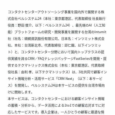
コンタクトセンターアウトソーシング事業を国内外で展開する株
式会社ベルシステム24（本社：東京都港区、代表取締役 社長執行
役員：野田 俊介、以下：ベルシステム24）、最先端のAI（人工知
能）プラットフォームの研究・開発事業を展開する台湾のIntumit
社（社名：碩網資訊股份有限公司、日本名：インツミット株式会
社、本社：台湾新北市、代表取締役：邱仁鈿、以下インツミッ
ト）と、コンタクトセンター分野において国内トップクラスの提
供実績を誇るCRM／FAQナレッジパッケージFastSeriesを開発・提
供するテクマトリックス株式会社（本社：東京都港区、代表取締
役社長：由利 孝、以下テクマトリックス）は、3社共同で顧客イン
サイト情報分析・活用サービス「CRM Next」（以下：本サービ
ス）を開発し、ベルシステム24は本サービスの提供を台湾市場向
けに開始します。
本サービスは、コンタクトセンターにおける顧客インサイト情報
の蓄積・分析から、データ活用による1to1での顧客応対までに対
応したサービスです。導入企業は、一人ひとりの顧客に最適な情