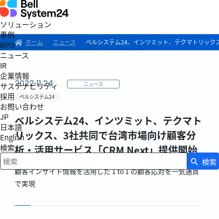
ソリューション
事例
ホーム
ニュース
ベルシステム24、インツミット、テクマトリックス
BPO
ニュース
IR
企業情報
2022.11.24
ニュース
サステナビリティ
採用
ベルシステム24
お問い合わせ
JP
ベルシステム24、インツミット、テクマト
日本語
リックス、3社共同で台湾市場向け顧客分
English
検索
析・活用サービス「CRM Next」提供開始
検索
検索キーワード入力
顧客インサイト情報を活用した 1 to 1 の顧客応対を一気通貫
で実現