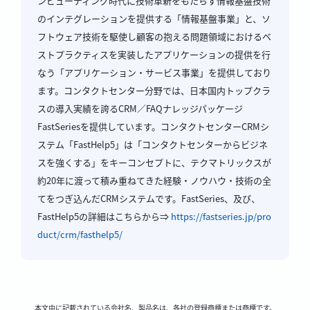
ンピューティング時代に技術革新をもたらす情報基盤技術
のインテグレーションを提供する「情報基盤事業」と、ソ
フトウェア技術を駆使し顧客の抱える問題領域におけるベ
ストプラクティスを実装したアプリケーションの提供を行
なう「アプリケーション・サービス事業」を提供しており
ます。コンタクトセンター分野では、日本国内トップクラ
スの導入実績を誇るCRM／FAQナレッジパッケージ
FastSeriesを提供しています。コンタクトセンターCRMシ
ステム「FastHelp5」は「コンタクトセンターからビジネ
スを強くする」をキーコンセプトに、テクマトリックスが
約20年に渡って積み重ねてきた経験・ノウハウ・技術の全
てをつぎ込んだCRMシステムです。FastSeries、及び、
FastHelp5の詳細はこちらから⇒
https://fastseries.jp/pro
duct/crm/fasthelp5/
本文中に記載されている会社名、製品名は、各社の登録商標または商標です。