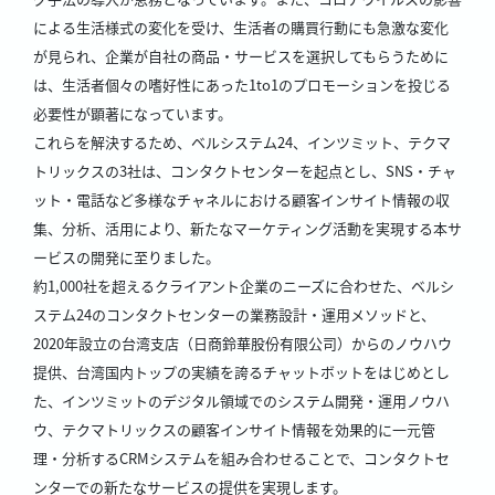
による生活様式の変化を受け、生活者の購買行動にも急激な変化
が見られ、企業が自社の商品・サービスを選択してもらうために
は、生活者個々の嗜好性にあった1to1のプロモーションを投じる
必要性が顕著になっています。
これらを解決するため、ベルシステム24、インツミット、テクマ
トリックスの3社は、コンタクトセンターを起点とし、SNS・チャ
ット・電話など多様なチャネルにおける顧客インサイト情報の収
集、分析、活用により、新たなマーケティング活動を実現する本サ
ービスの開発に至りました。
約1,000社を超えるクライアント企業のニーズに合わせた、ベルシ
ステム24のコンタクトセンターの業務設計・運用メソッドと、
2020年設立の台湾支店（日商鈴華股份有限公司）からのノウハウ
提供、台湾国内トップの実績を誇るチャットボットをはじめとし
た、インツミットのデジタル領域でのシステム開発・運用ノウハ
ウ、テクマトリックスの顧客インサイト情報を効果的に一元管
理・分析するCRMシステムを組み合わせることで、コンタクトセ
ンターでの新たなサービスの提供を実現します。