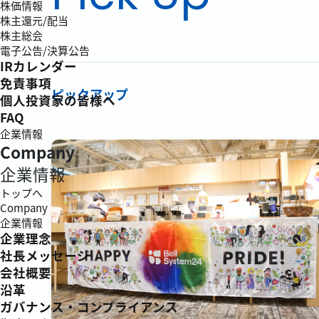
株価情報
株主還元/配当
株主総会
電子公告/決算公告
IRカレンダー
免責事項
ピックアップ
個人投資家の皆様へ
FAQ
企業情報
Company
企業情報
トップへ
Company
企業情報
企業理念
社長メッセージ
会社概要
沿革
ガバナンス・コンプライアンス