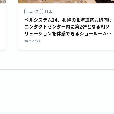
ニュース
BELL
ベルシステム24、札幌の北海道電力様向け
コンタクトセンター内に第2弾となるAIソ
リューションを体感できるショールームを
開設
2026.07.28