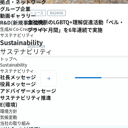
拠点・ネットワーク
グループ企業
ニュース
BS24HD
動画ギャラリー
全社横断のLGBTQ+理解促進活動「ベル・
R&D(新規事業開発)
生成AI Co-Creation Lab.
プライド月間」を6年連続で実施
サステナビリティ
Sustainability
2026.07.29
サステナビリティ
トップへ
Sustainability
サステナビリティ
社長メッセージ
役員メッセージ
アドバイザーメッセージ
サステナビリティ推進
E(環境)
環境方針
気候変動
当社の取り組み