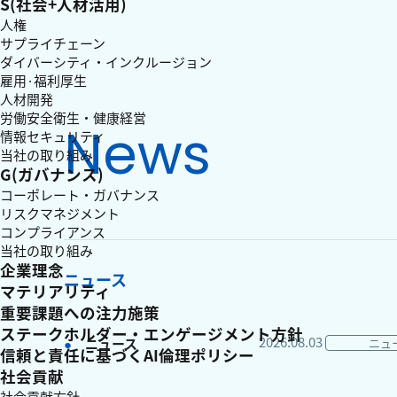
S(社会+人材活用)
人権
サプライチェーン
ダイバーシティ・インクルージョン
雇用·福利厚生
人材開発
労働安全衛生・健康経営
News
情報セキュリティ
当社の取り組み
G(ガバナンス)
コーポレート・ガバナンス
リスクマネジメント
コンプライアンス
当社の取り組み
企業理念
ニュース
マテリアリティ
重要課題への注力施策
ステークホルダー・エンゲージメント方針
2026.08.03
ニュース
ニュ
信頼と責任に基づくAI倫理ポリシー
社会貢献
社会貢献方針