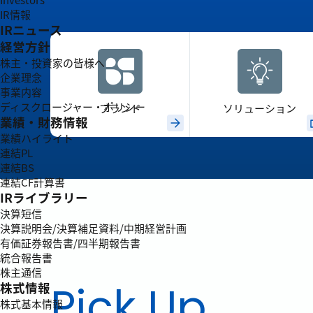
IR情報
IRニュース
経営方針
株主・投資家の皆様へ
企業理念
事業内容
ディスクロージャー・ポリシー
ブランド
ソリューション
業績・財務情報
業績ハイライト
連結PL
連結BS
連結CF計算書
IRライブラリー
決算短信
決算説明会/決算補足資料/中期経営計画
有価証券報告書/四半期報告書
統合報告書
株主通信
Pick Up
株式情報
株式基本情報