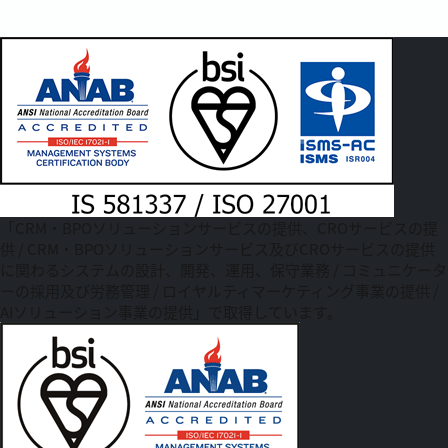
「CRM・BPOソリューションサービスの提供、CROサービスの提
供 / CRM・BPOソリューションサービス及びCROサービスの提供
に関わるシステムの設計、開発、運用、保守業務 / コミュニケータ
ーの採用及び労務管理 / ロイヤルティマーケティング事業の提供 /
AIソリューション事業の提供」で取得しています。