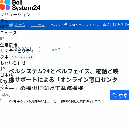
ソリューション
事例
ホーム
ニュース
ベルシステム24とベルフェイス、電話と映像サポ
BPO
ニュース
IR
企業情報
2022.03.11
ニュース
サステナビリティ
採用
ベルシステム24
お問い合わせ
JP
ベルシステム24とベルフェイス、電話と映
日本語
像サポートによる「オンライン窓口センタ
English
検索
ー」の提供に向けて業務提携
検索
検索キーワード入力
各種手続きの効率化による、顧客体験の価値向上へ