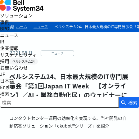
ソリューション
事例
ホーム
ニュース
ベルシステム24、日本最大規模のIT専門展示会「第1
BPO
ニュース
IR
企業情報
2021.06.11
ニュース
サステナビリティ
採用
ベルシステム24
お問い合わせ
JP
ベルシステム24、日本最大規模のIT専門展
日本語
示会「第1回Japan IT Week 【オンライ
English
検索
ン】／AI・業務自動化展」のウェビナーに
検索
登壇
検索キーワード入力
コンタクトセンター運用の効率化を実現する、当社開発の自
動応答ソリューション「ekubot™シリーズ」を紹介