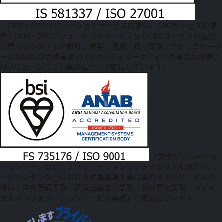
「CRM・BPOソリューションサービスの提供、CROサービスの提
供 / CRM・BPOソリューションサービス及びCROサービスの提供
に関わるシステムの設計、開発、運用、保守業務 / コミュニケータ
ーの採用及び労務管理 / ロイヤルティマーケティング事業の提供 /
AIソリューション事業の提供」で取得しています。
「文京ソリューショ
ンセンター、さいたまソリューションセンター及び大阪第1ソリュ
ーションセンターにおける医薬関連事業に関わる次のサービスの
提供：中央登録業務、緊急連絡受付業務、割付関連業務、メディ
カルインフォメーションサービス業務」で取得しています。