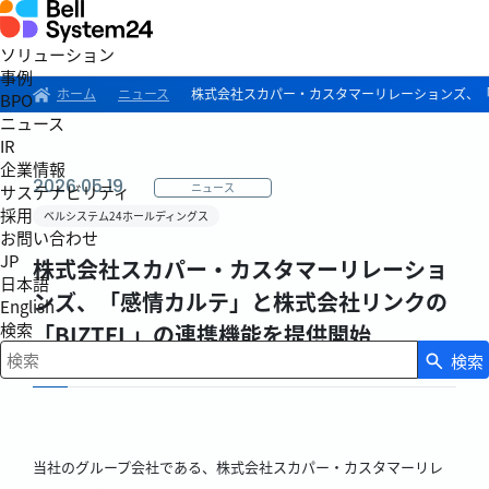
ソリューション
事例
ホーム
ニュース
株式会社スカパー・カスタマーリレーションズ、「感
BPO
ニュース
IR
企業情報
2026.05.19
ニュース
サステナビリティ
採用
ベルシステム24ホールディングス
お問い合わせ
JP
株式会社スカパー・カスタマーリレーショ
日本語
ンズ、「感情カルテ」と株式会社リンクの
English
検索
「BIZTEL」の連携機能を提供開始
検索
検索キーワード入力
当社のグループ会社である、株式会社スカパー・カスタマーリレ