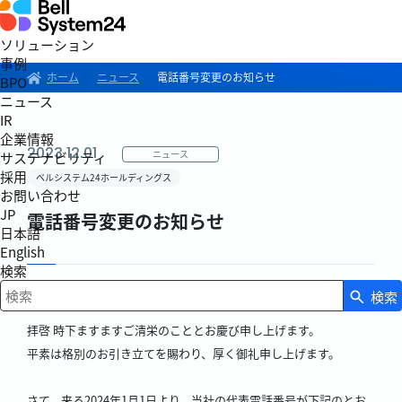
ソリューション
事例
ホーム
ニュース
電話番号変更のお知らせ
BPO
ニュース
IR
企業情報
2023.12.01
ニュース
サステナビリティ
採用
ベルシステム24ホールディングス
お問い合わせ
JP
電話番号変更のお知らせ
日本語
English
検索
検索
検索キーワード入力
拝啓 時下ますますご清栄のこととお慶び申し上げます。
平素は格別のお引き立てを賜わり、厚く御礼申し上げます。
さて、来る2024年1月1日より、当社の代表電話番号が下記のとお