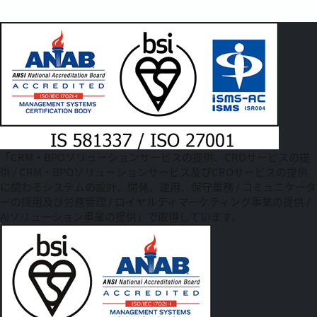
「CRM・BPOソリューションサービスの提供、CROサービスの提
供 / CRM・BPOソリューションサービス及びCROサービスの提供
に関わるシステムの設計、開発、運用、保守業務 / コミュニケータ
ーの採用及び労務管理 / ロイヤルティマーケティング事業の提供 /
AIソリューション事業の提供」で取得しています。