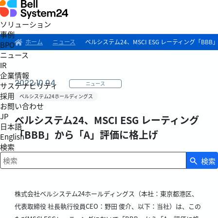
ソリューション
事例
ホーム
ニュース
ベルシステム24、MSCI ESG レーティング「BB
BPO
ニュース
IR
企業情報
2022.10.04
ニュース
サステナビリティ
採用
ベルシステム24ホールディングス
お問い合わせ
JP
ベルシステム24、MSCI ESG レーティング
日本語
「BBB」から「A」評価に格上げ
English
検索
検索
検索キーワード入力
株式会社ベルシステム24ホールディングス（本社：東京都港区、
代表取締役 社長執行役員CEO：野田 俊介、以下：当社）は、この