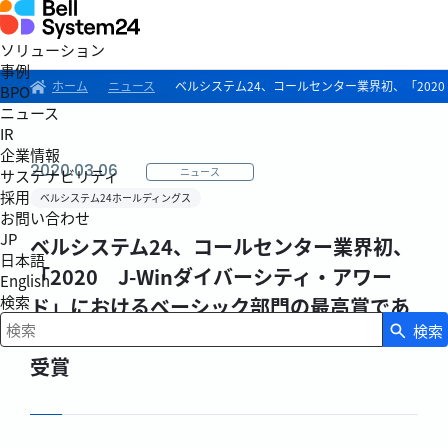
ソリューション
事例
ホーム
ニュース
ベルシステム24、コールセンター業界初、「202
BPO
ニュース
IR
企業情報
2020.03.06
ニュース
サステナビリティ
採用
ベルシステム24ホールディングス
お問い合わせ
JP
ベルシステム24、コールセンター業界初、
日本語
「2020 J-Winダイバーシティ・アワー
English
検索
ド」におけるベーシック部門の最高賞であ
検索
る、「ベーシックアチーブメント大賞」を
検索キーワード入力
受賞