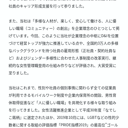
社員のキャリア形成支援を行って参りました。
また、当社は「多様な人材が、楽しく、安心して働ける、人に優
しい職場（コミュニティー）の創出」を企業理念のひとつとして掲
げています。今回、このように当社が企業理念の中枢にD&Iを位置
づけて経営トップが強力に推進している点や、全国約3万人の多様
なバックグラウンドを持つ社員の雇用形態（正社員・契約社員な
ど）およびジェンダー多様性に合わせた人事制度の改革実行、継
続的な女性管理職登用の仕組み作りなどが評価され、大賞受賞に
至りました。
当社はこれまで、性別や社員の個別事情に関わらず全ての従業員
が利用できるモバイルワーク制度や企業内保育所の開設、男性育
休取得促進など「人に優しい職場」を具現化する様々な取り組み
を行ってきました。女性活躍推進企業として平成30年度『なでし
こ銘柄』に選定されたほか、2019年10月には、LGBTなどの性的少
数者に関する取組の評価指標「PRIDE指標2019」の最高位"ゴール