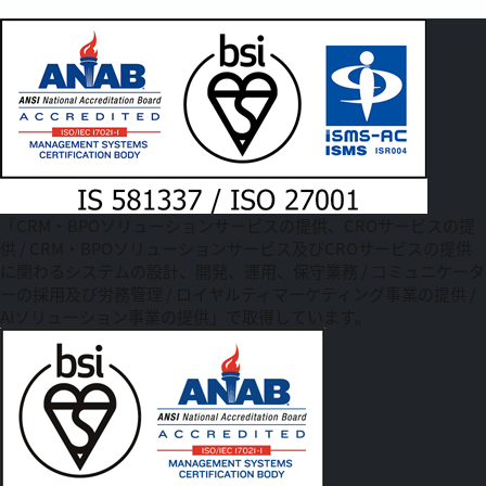
「CRM・BPOソリューションサービスの提供、CROサービスの提
供 / CRM・BPOソリューションサービス及びCROサービスの提供
に関わるシステムの設計、開発、運用、保守業務 / コミュニケータ
ーの採用及び労務管理 / ロイヤルティマーケティング事業の提供 /
AIソリューション事業の提供」で取得しています。