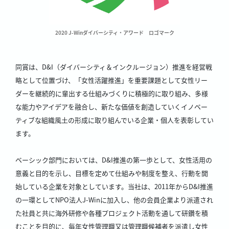
2020 J-Winダイバーシティ・アワード ロゴマーク
同賞は、D&I（ダイバーシティ＆インクルージョン）推進を経営戦
略として位置づけ、「女性活躍推進」を重要課題として女性リー
ダーを継続的に輩出する仕組みづくりに積極的に取り組み、多様
な能力やアイデアを融合し、新たな価値を創造していくイノベー
ティブな組織風土の形成に取り組んでいる企業・個人を表彰してい
ます。
ベーシック部門においては、D&I推進の第一歩として、女性活用の
意義と目的を示し、目標を定めて仕組みや制度を整え、行動を開
始している企業を対象としています。当社は、2011年からD&I推進
の一環としてNPO法人J-Winに加入し、他の会員企業より派遣され
た社員と共に海外研修や各種プロジェクト活動を通して研鑽を積
むことを目的に、毎年女性管理職又は管理職候補者を派遣し女性