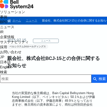
ソリューション
事例
ホーム
ニュース
親会社、株式会社BCJ-15との合併に関するお知ら
BPO
ニュース
IR
企業情報
2015.07.15
ニュース
サステナビリティ
採用
ベルシステム24ホールディングス
お問い合わせ
JP
親会社、株式会社BCJ-15との合併に関する
日本語
お知らせ
English
検索
検索
検索キーワード入力
当社の実質的な株主構成は、Bain Capital Bellsystem Hong
Kong Limited（以下、ベインキャピタル）50.1％および伊藤
忠商事株式会社（以下、伊藤忠商事）49.9％となっており
ますが、株主両社の資本政策により、両社は特別目的会社