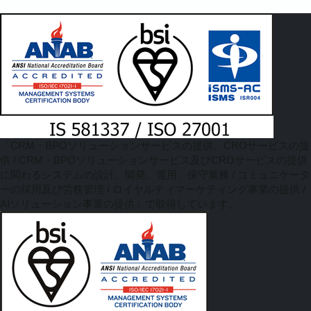
「CRM・BPOソリューションサービスの提供、CROサービスの提
供 / CRM・BPOソリューションサービス及びCROサービスの提供
に関わるシステムの設計、開発、運用、保守業務 / コミュニケータ
ーの採用及び労務管理 / ロイヤルティマーケティング事業の提供 /
AIソリューション事業の提供」で取得しています。