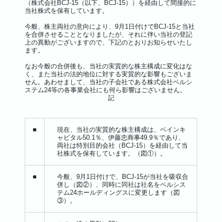
（株式会社BCJ-15（以下、BCJ-15））を経由して間接的に
当社株式を保有しています。
今般、株主両社の意向により、9月1日付けでBCJ-15と当社
を合併させることとなりましたが、それに伴い当社の登記
上の異動がございますので、下記のとおりお知らせいたし
ます。
なお今般の合併後も、当社の実質的な株主構成に変化はな
く、また当社の法的地位に対する実質的な影響もございま
せん。あわせまして、当社の子会社である株式会社ベルシ
ステム24等の各事業会社にも何ら影響はございません。
記
■
現在、当社の実質的な株主構成は、ベインキ
ャピタル50.1％、伊藤忠商事49.9％であり、
両社は特別目的会社（BCJ-15）を経由して当
社株式を保有しています。（図①）。
■
今般、9月1日付けで、BCJ-15が当社を吸収合
併し（図②）、同時に同社は社名をベルシス
テム24ホールディングスに変更します（図
③）。