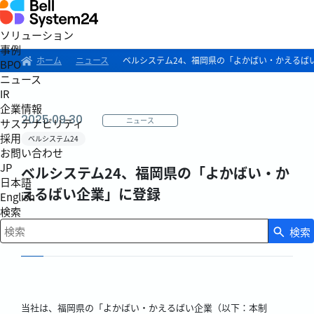
ソリューション
事例
ホーム
ニュース
ベルシステム24、福岡県の「よかばい・かえるば
BPO
ニュース
IR
企業情報
2025.09.30
ニュース
サステナビリティ
採用
ベルシステム24
お問い合わせ
JP
ベルシステム24、福岡県の「よかばい・か
日本語
えるばい企業」に登録
English
検索
多様な働き方が可能な、魅力ある職場づくりを宣言
検索
検索キーワード入力
当社は、福岡県の「よかばい・かえるばい企業（以下：本制