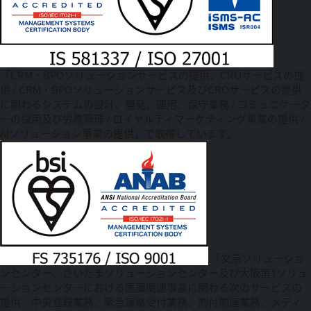
「CRM・BPOソリューションサービスの提供、CROサービスの提
供 / CRM・BPOソリューションサービス及びCROサービスの提供
に関わるシステムの設計、開発、運用、保守業務 / コミュニケータ
ーの採用及び労務管理 / ロイヤルティマーケティング事業の提供 /
AIソリューション事業の提供」で取得しています。
「文京ソリューショ
ンセンター、さいたまソリューションセンター及び大阪第1ソリュ
ーションセンターにおける医薬関連事業に関わる次のサービスの
提供：中央登録業務、緊急連絡受付業務、割付関連業務、メディ